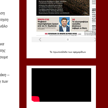
ηση
ότηση
εγάλο
μια
 της
Τα
πρωτοσέλιδα
των
εφημερίδων
σουμε
τάκη –
η των