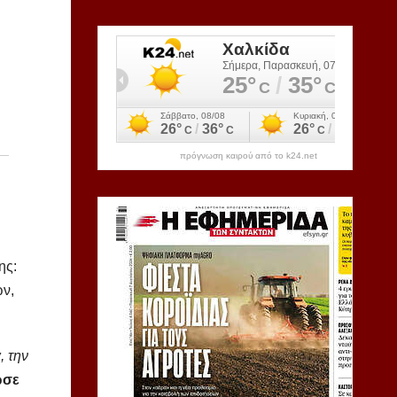
πρόγνωση καιρού από το k24.net
ης:
ων,
, την
ωσε