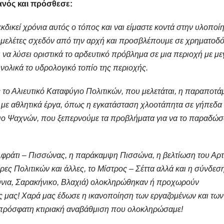
ανός και πρόσθεσε:
εκδικεί χρόνια αυτός ο τόπος και ναι είμαστε κοντά στην υλοποί
 μελέτες σχεδόν από την αρχή και προσβλέπουμε σε χρηματοδ
να λύσει οριστικά το αρδευτικό πρόβλημα σε μια περιοχή με μ
νολικά το υδρολογικό τοπίο της περιοχής.
το Αλιευτικό Καταφύγιο Πολιτικών, που μελετάται, η παραποτά
 με αθλητικά έργα, όπως η εγκατάσταση χλοοτάπητα σε γήπεδα
ριο Ψαχνών, που ξεπερνούμε τα προβλήματα για να το παραδώ
Αφράτι – Πισσώνας, η παράκαμψη Πισσώνα, η βελτίωση του Αρ
ρες Πολιτικών και άλλες, το Μίστρος – Σέττα αλλά και η σύνδεσ
ούνια, Σαρακήνικο, Βλαχιά) ολοκληρώθηκαν ή προχωρούν
 μας! Χαρά μας έδωσε η ικανοποίηση των εργαζομένων και των
 πρόσφατη κτιριακή αναβάθμιση που ολοκληρώσαμε!