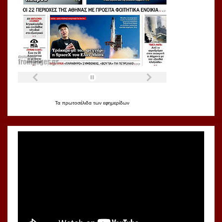
Τα
πρωτοσέλιδα
των
εφημερίδων