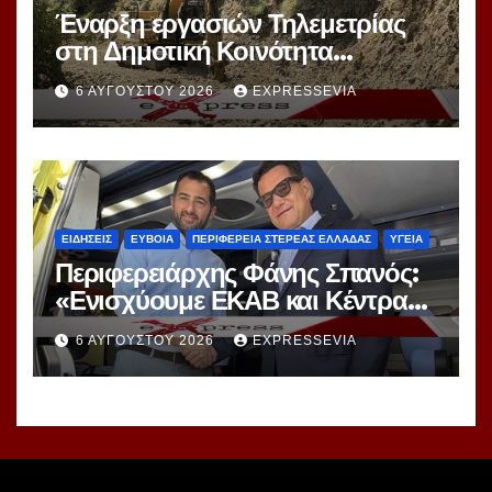
Έναρξη εργασιών Τηλεμετρίας
στη Δημοτική Κοινότητα
Καμαρίτσας
6 ΑΥΓΟΎΣΤΟΥ 2026
EXPRESSEVIA
ΕΙΔΗΣΕΙΣ
ΕΥΒΟΙΑ
ΠΕΡΙΦΕΡΕΙΑ ΣΤΕΡΕΑΣ ΕΛΛΑΔΑΣ
ΥΓΕΙΑ
Περιφερειάρχης Φάνης Σπανός:
«Ενισχύουμε ΕΚΑΒ και Κέντρα
Υγείας με 34 νέα ασθενοφόρα –
6 ΑΥΓΟΎΣΤΟΥ 2026
EXPRESSEVIA
Διεκδικούμε γιατρούς και
νοσηλευτές για τις δομές Υγείας
της Στερεάς Ελλάδας»