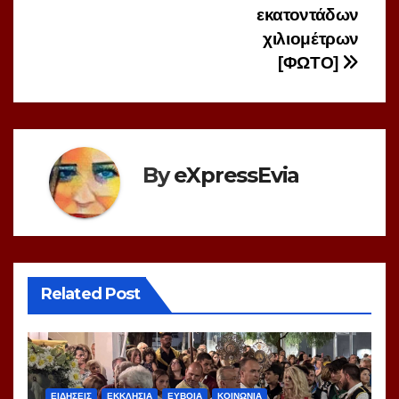
εκατοντάδων
χιλιομέτρων
[ΦΩΤΟ]
By
eXpressEvia
Related Post
ΕΙΔΗΣΕΙΣ
ΕΚΚΛΗΣΙΑ
ΕΥΒΟΙΑ
ΚΟΙΝΩΝΙΑ