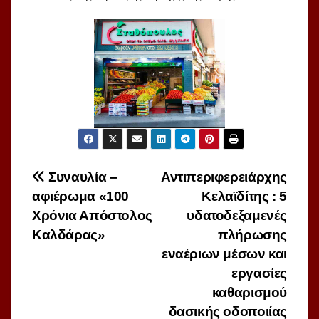
Πλοήγηση
Συναυλία –
Αντιπεριφερειάρχης
αφιέρωμα «100
Κελαϊδίτης : 5
άρθρων
Χρόνια Απόστολος
υδατοδεξαμενές
Καλδάρας»
πλήρωσης
εναέριων μέσων και
εργασίες
καθαρισμού
δασικής οδοποιίας