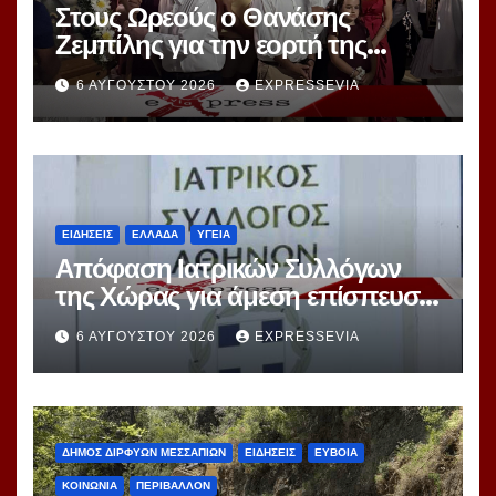
Στους Ωρεούς ο Θανάσης
Ζεμπίλης για την εορτή της
Μεταμορφώσεως Σωτήρος
6 ΑΥΓΟΎΣΤΟΥ 2026
EXPRESSEVIA
ΕΙΔΗΣΕΙΣ
ΕΛΛΑΔΑ
ΥΓΕΙΑ
Απόφαση Ιατρικών Συλλόγων
της Χώρας για άμεση επίσπευση
Διαδικασιών Εκλογών
6 ΑΥΓΟΎΣΤΟΥ 2026
EXPRESSEVIA
ΔΗΜΟΣ ΔΙΡΦΥΩΝ ΜΕΣΣΑΠΙΩΝ
ΕΙΔΗΣΕΙΣ
ΕΥΒΟΙΑ
ΚΟΙΝΩΝΙΑ
ΠΕΡΙΒΑΛΛΟΝ