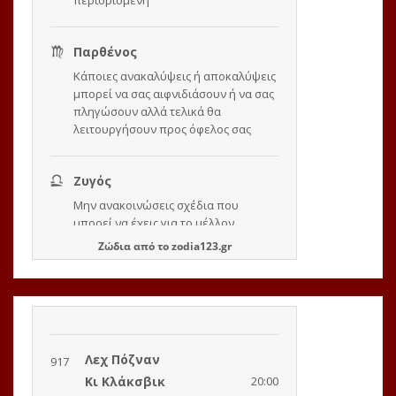
Ζώδια
από το
zodia123.gr