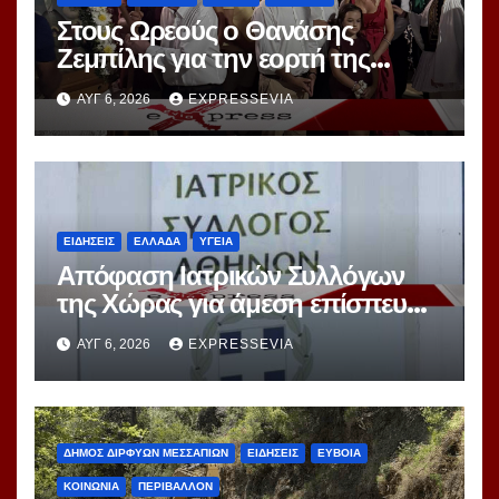
Στους Ωρεούς ο Θανάσης
Ζεμπίλης για την εορτή της
Μεταμορφώσεως Σωτήρος
ΑΥΓ 6, 2026
EXPRESSEVIA
ΕΙΔΗΣΕΙΣ
ΕΛΛΑΔΑ
ΥΓΕΙΑ
Απόφαση Ιατρικών Συλλόγων
της Χώρας για άμεση επίσπευση
Διαδικασιών Εκλογών
ΑΥΓ 6, 2026
EXPRESSEVIA
ΔΗΜΟΣ ΔΙΡΦΥΩΝ ΜΕΣΣΑΠΙΩΝ
ΕΙΔΗΣΕΙΣ
ΕΥΒΟΙΑ
ΚΟΙΝΩΝΙΑ
ΠΕΡΙΒΑΛΛΟΝ