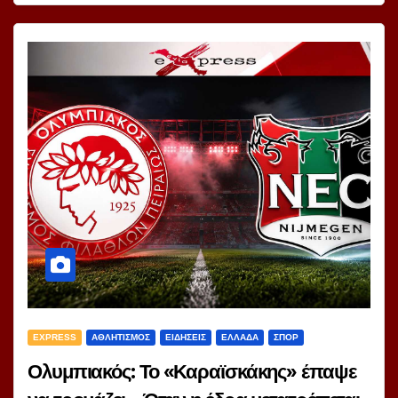
EXPRESS
ΑΘΛΗΤΙΣΜΟΣ
ΕΙΔΗΣΕΙΣ
ΕΛΛΑΔΑ
ΣΠΟΡ
Ολυμπιακός: Το «Καραϊσκάκης» έπαψε