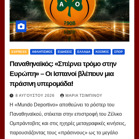
EXPRESS
ΑΘΛΗΤΙΣΜΟΣ
ΕΙΔΗΣΕΙΣ
ΕΛΛΑΔΑ
ΚΟΣΜΟΣ
ΣΠΟΡ
Παναθηναϊκός: «Σπέρνει τρόμο στην
Ευρώπη» – Οι Ισπανοί βλέπουν μια
πράσινη υπερομάδα!
8 ΑΥΓΟΎΣΤΟΥ 2026
ΜΑΡΊΑ ΤΣΙΜΠΙΝΟΎ
Η «Mundo Deportivo» αποθεώνει το ρόστερ του
Παναθηναϊκού, στέκεται στην επιστροφή του Ζέλικο
Ομπράντοβιτς και στις ηχηρές μεταγραφικές κινήσεις,
παρουσιάζοντας τους «πράσινους» ως το μεγάλο