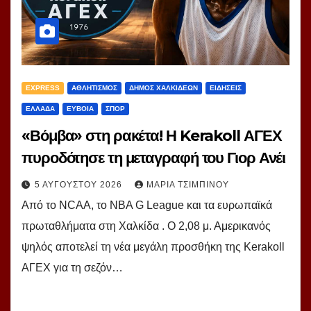
EXPRESS
ΑΘΛΗΤΙΣΜΟΣ
ΔΗΜΟΣ ΧΑΛΚΙΔΕΩΝ
ΕΙΔΗΣΕΙΣ
ΕΛΛΑΔΑ
ΕΥΒΟΙΑ
ΣΠΟΡ
«Βόμβα» στη ρακέτα! Η Kerakoll ΑΓΕΧ
πυροδότησε τη μεταγραφή του Γιορ Ανέι
5 ΑΥΓΟΎΣΤΟΥ 2026
ΜΑΡΊΑ ΤΣΙΜΠΙΝΟΎ
Από το NCAA, το NBA G League και τα ευρωπαϊκά
πρωταθλήματα στη Χαλκίδα . Ο 2,08 μ. Αμερικανός
ψηλός αποτελεί τη νέα μεγάλη προσθήκη της Kerakoll
ΑΓΕΧ για τη σεζόν…