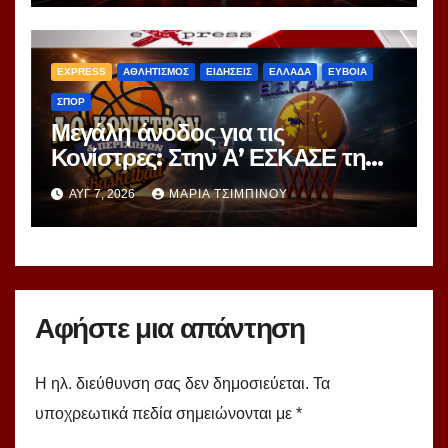
EXPRESS
ΑΘΛΗΤΙΣΜΟΣ
ΕΙΔΗΣΕΙΣ
ΕΛΛΑΔΑ
ΕΥΒΟΙΑ
ΣΠΟΡ
Μεγάλη άνοδος για τις
Κονίστρες: Στην Α’ ΕΣΚΑΣΕ τη
νέα σεζόν – Αυτές είναι οι 12
ΑΥΓ 7, 2026
ΜΑΡΊΑ ΤΣΙΜΠΙΝΟΎ
ομάδες!
Αφήστε μια απάντηση
Η ηλ. διεύθυνση σας δεν δημοσιεύεται.
Τα
υποχρεωτικά πεδία σημειώνονται με
*