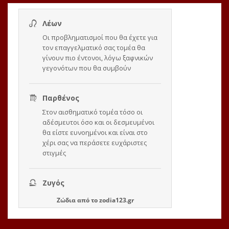
Ζώδια
από το
zodia123.gr