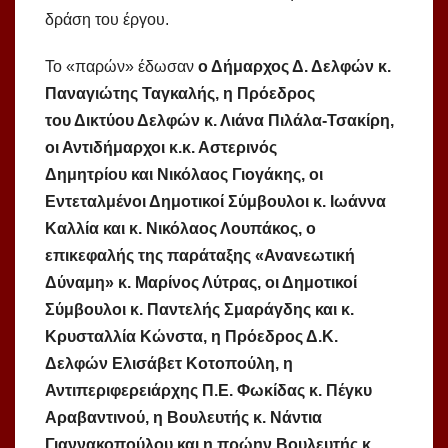
δράση του έργου.
Το «παρών» έδωσαν
ο Δήμαρχος Δ. Δελφών κ.
Παναγιώτης Ταγκαλής, η Πρόεδρος
του Δικτύου Δελφών κ. Λιάνα Πιλάλα-Τσακίρη,
οι Αντιδήμαρχοι κ.κ. Αστερινός
Δημητρίου και Νικόλαος Γιογάκης, οι
Εντεταλμένοι Δημοτικοί Σύμβουλοι κ. Ιωάννα
Καλλία και κ. Νικόλαος Λουπάκος, ο
επικεφαλής της παράταξης «Ανανεωτική
Δύναμη» κ. Μαρίνος Λύτρας, οι Δημοτικοί
Σύμβουλοι κ. Παντελής Σμαράγδης και κ.
Κρυσταλλία Κώνστα, η Πρόεδρος Δ.Κ.
Δελφών Ελισάβετ Κοτοπούλη, η
Αντιπεριφερειάρχης Π.Ε. Φωκίδας κ. Πέγκυ
Αραβαντινού, η Βουλευτής κ. Νάντια
Γιαννακοπούλου και η πρώην Βουλευτής κ.