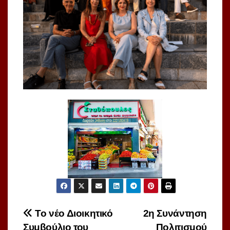
Πλοήγηση
Το νέο Διοικητικό
2η Συνάντηση
Συμβούλιο του
Πολιτισμού