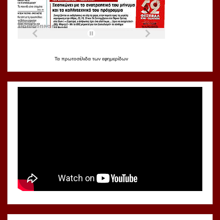
Τα
πρωτοσέλιδα
των
εφημερίδων