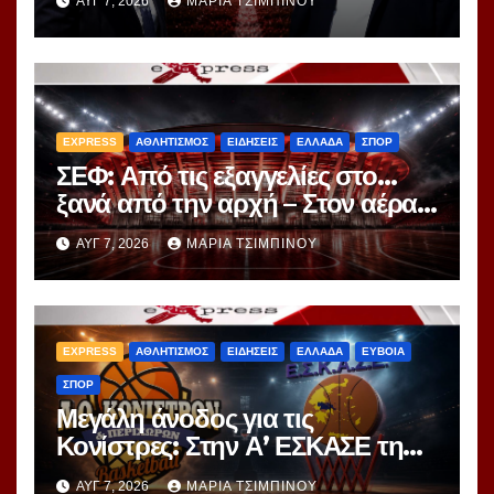
ΑΥΓ 7, 2026
ΜΑΡΊΑ ΤΣΙΜΠΙΝΟΎ
«εγκέφαλος» της Μίλαν πιάνει
δουλειά
EXPRESS
ΑΘΛΗΤΙΣΜΟΣ
ΕΙΔΗΣΕΙΣ
ΕΛΛΑΔΑ
ΣΠΟΡ
ΣΕΦ: Από τις εξαγγελίες στο…
ξανά από την αρχή – Στον αέρα
ο διαγωνισμός των 24,8 εκατ.
ΑΥΓ 7, 2026
ΜΑΡΊΑ ΤΣΙΜΠΙΝΟΎ
EXPRESS
ΑΘΛΗΤΙΣΜΟΣ
ΕΙΔΗΣΕΙΣ
ΕΛΛΑΔΑ
ΕΥΒΟΙΑ
ΣΠΟΡ
Μεγάλη άνοδος για τις
Κονίστρες: Στην Α’ ΕΣΚΑΣΕ τη
νέα σεζόν – Αυτές είναι οι 12
ΑΥΓ 7, 2026
ΜΑΡΊΑ ΤΣΙΜΠΙΝΟΎ