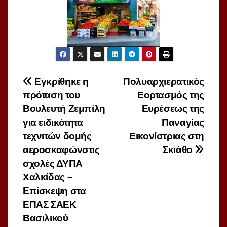
Πλοήγηση
Εγκρίθηκε η
Πολυαρχιερατικός
πρόταση του
Εορτασμός της
άρθρων
Βουλευτή Ζεμπίλη
Ευρέσεως της
για ειδικότητα
Παναγίας
τεχνιτών δομής
Εικονίστριας στη
αεροσκαφώνστις
Σκιάθο
σχολές ΔΥΠΑ
Χαλκίδας –
Επίσκεψη στα
ΕΠΑΣ ΣΑΕΚ
Βασιλικού