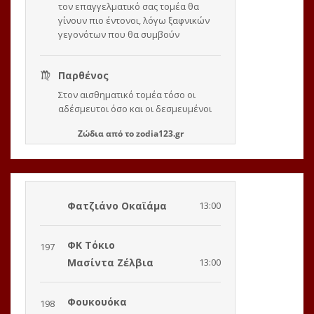
Ζώδια
από το
zodia123.gr