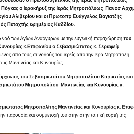
συνόδευσαν ο Πρωτοσύγκελλος της Ιεράς Μητροπόλεως
ς Πόγκας ο Ιεροκήρυξ της Ιεράς Μητροπόλεως Πανοσ Αρχι
γίου Αλιβερίου και οι Πρωτοπρ Ευάγγελος Βογιατζής
νός Πεταχτής εφημέριος Καδδίου.
ρό ναό των Αγίων Αναργύρων με την ευγενική παραχώρηση
του
Κυνουρίας κ.Επιφανίου ο Σεβασμιώτατος κ. Σεραφείμ
ενος απο τους συνοδούς του ιερείς απο την Ιερά Μητρόπολη
λεως Μαντινείας και Κυνουρίας.
ξάρχοντος
του Σεβασμιωτάτου Μητροπολίτου Καρυστίας και
σμιωτάτου Μητροπολίτου Μαντινείας και Κυνουρίας κ.
σμιώτατος Μητροπολίτης Μαντινείας και Κυνουρίας κ. Επιφ
την παρουσία και συμμετοχή του στην στην τοπική εορτή της