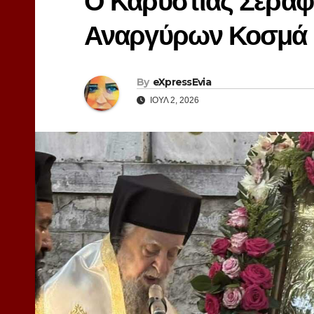
Ο Καρυστίας Σεραφε
Αναργύρων Κοσμά 
By
eXpressEvia
ΙΟΎΛ 2, 2026