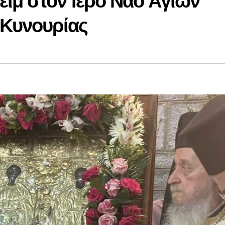
ίμ στον Ιερό Ναό Αγίων
Κυνουρίας