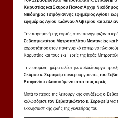
Τον Σεβασμιώτατο Μητροπολίτη κ. Σεραφείμ 
Καρυστίας και Σκυρου Πανοσ Αρχιμ Νικόδημο
Νικόδημος Τσιμόγιαννης εφημέριος Αγίου Γεωρ
εφημέριος Αγίου Ιωάννου Αλιβερίου και Στυλια
Την παραμονή της εορτής στον πανηγυριζοντα ιε
Σεβασμιωτάτου Μητροπολίτου Μαντινείας και 
χοροστάτησε στον πανηγυρικό εσπερινό πλαισιούμ
Καρυστίας και τους εκεί ιερείς της Ιεράς Μητροπό
Την επομένη ημέρα τελέστηκε συλλείτουργο προε
Σκύρου κ. Σεραφείμ
συνιερουργούντος
του Σεβα
Επιφανίου πλαισιούμενοι απο τους ιερείς.
Μετά το πέρας της λειτουργικής συνάξεως
ο Σεβα
καλωσόρισε
τον Σεβασμιώτατο κ. Σεραφείμ
για 
εκκλησιαστικής ζωής της γενετείρας του.