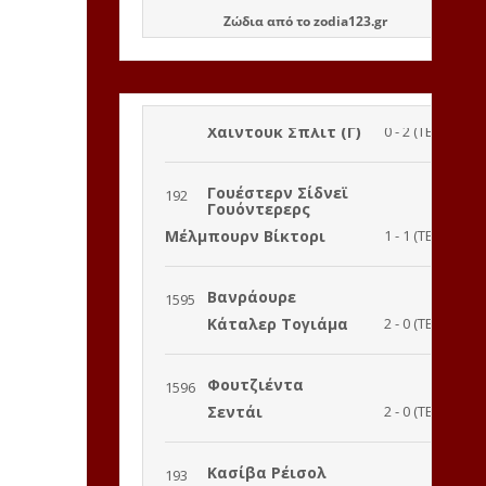
Ζώδια
από το
zodia123.gr