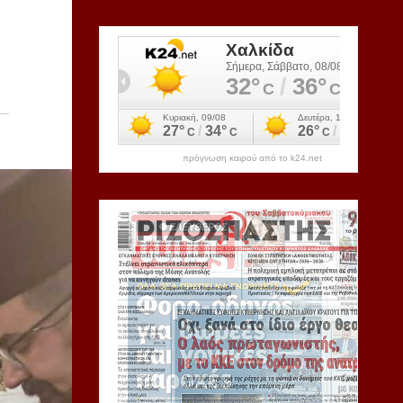
πρόγνωση καιρού από το k24.net