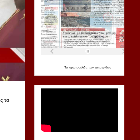
Τα
πρωτοσέλιδα
των
εφημερίδων
ς το