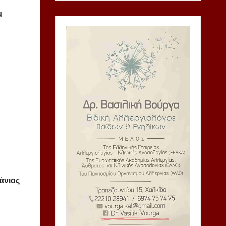
μ
άνιος