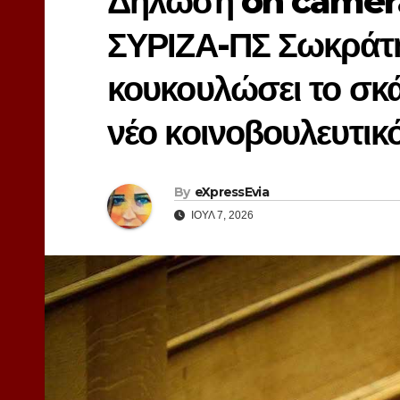
Δήλωση on camera
ΣΥΡΙΖΑ-ΠΣ Σωκράτη
κουκουλώσει το σκ
νέο κοινοβουλευτι
By
eXpressEvia
ΙΟΎΛ 7, 2026