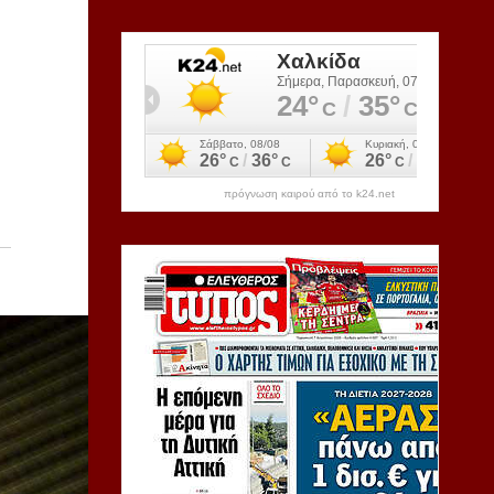
πρόγνωση καιρού από το k24.net