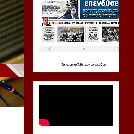
Τα
πρωτοσέλιδα
των
εφημερίδων