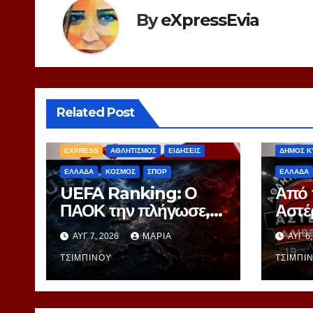
By
eXpressEvia
Related Post
EXPRES
EXPRESS
ΑΘΛΗΤΙΣΜΟΣ
ΕΙΔΗΣΕΙΣ
ΔΗΜΟΣ Κ
ΕΛΛΑΔΑ
ΚΟΣΜΟΣ
ΣΠΟΡ
ΕΛΛΑΔΑ
UEFA Ranking: Ο
Από 
ΠΑΟΚ την πλήγωσε,
Αστέ
οι αντίπαλοι την
Ένα 
ΑΥΓ 7, 2026
ΜΑΡΊΑ
ΑΥΓ 6
τιμώρησαν – Ξεφεύγει
στα 
η 10η θέση για την
ΤΣΙΜΠΙΝΟΎ
ΤΣΙΜΠΙ
Ελλάδα