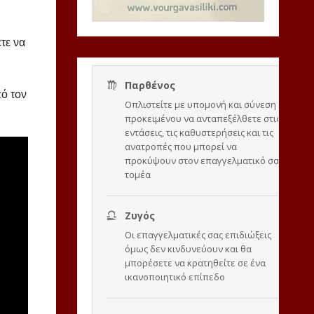
τε να
πό τον