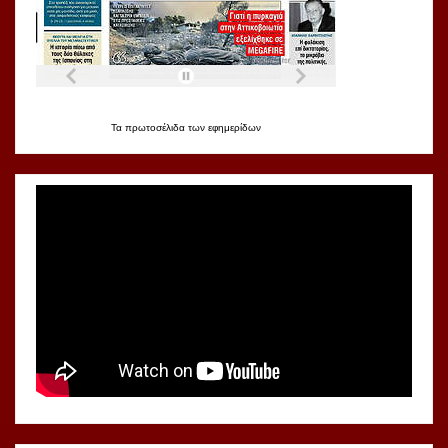
Τα
πρωτοσέλιδα
των
εφημερίδων