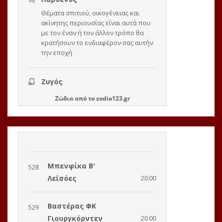
Ζώδια
από το
zodia123.gr