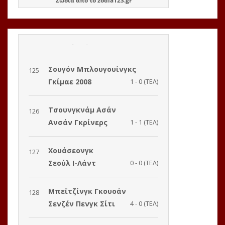
Ζώδια
από το
zodia123.gr