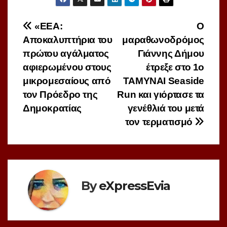
Πλοήγηση
«ΕΕΑ:
Ο
Αποκαλυπτήρια του
μαραθωνοδρόμος
άρθρων
πρώτου αγάλματος
Γιάννης Δήμου
αφιερωμένου στους
έτρεξε στο 1ο
μικρομεσαίους από
ΤΑΜΥΝΑΙ Seaside
τον Πρόεδρο της
Run και γιόρτασε τα
Δημοκρατίας
γενέθλιά του μετά
τον τερματισμό
By
eXpressEvia