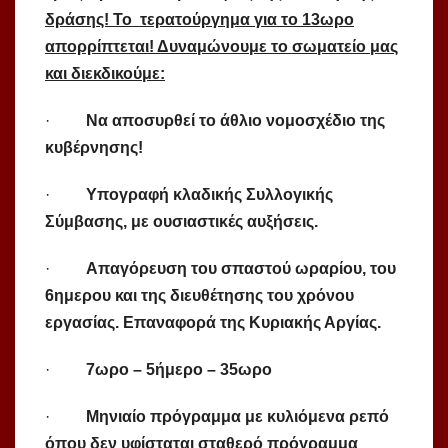
δράσης! Το τερατούργημα για το 13ωρο
απορρίπτεται! Δυναμώνουμε το σωματείο μας
και διεκδικούμε:
·
Να αποσυρθεί το άθλιο νομοσχέδιο της
κυβέρνησης!
·
Υπογραφή κλαδικής Συλλογικής
Σύμβασης, με ουσιαστικές αυξήσεις.
·
Απαγόρευση του σπαστού ωραρίου, του
6ημερου και της διευθέτησης του χρόνου
εργασίας. Επαναφορά της Κυριακής Αργίας.
·
7ωρο – 5ήμερο – 35ωρο
·
Μηνιαίο πρόγραμμα με κυλιόμενα ρεπό
όπου δεν υφίσταται σταθερό πρόγραμμα