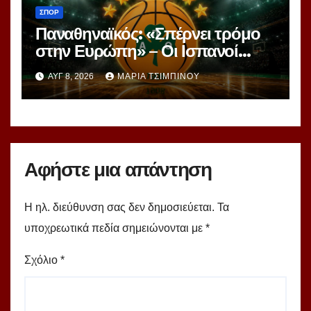
ΣΠΟΡ
Παναθηναϊκός: «Σπέρνει τρόμο
στην Ευρώπη» – Οι Ισπανοί
βλέπουν μια πράσινη
ΑΥΓ 8, 2026
ΜΑΡΊΑ ΤΣΙΜΠΙΝΟΎ
υπερομάδα!
Αφήστε μια απάντηση
Η ηλ. διεύθυνση σας δεν δημοσιεύεται.
Τα
υποχρεωτικά πεδία σημειώνονται με
*
Σχόλιο
*