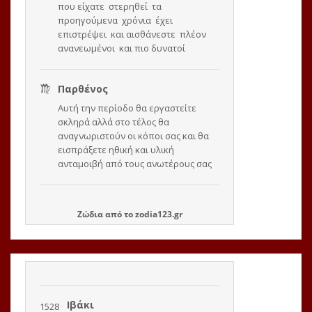
Ζώδια
από το
zodia123.gr