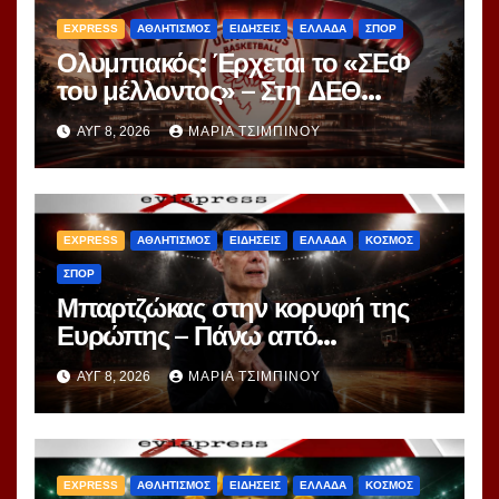
EXPRESS
ΑΘΛΗΤΙΣΜΟΣ
ΕΙΔΗΣΕΙΣ
ΕΛΛΑΔΑ
ΣΠΟΡ
Ολυμπιακός: Έρχεται το «ΣΕΦ
του μέλλοντος» – Στη ΔΕΘ
αποκαλύπτεται το μεγάλο
ΑΥΓ 8, 2026
ΜΑΡΊΑ ΤΣΙΜΠΙΝΟΎ
project 40ετίας
EXPRESS
ΑΘΛΗΤΙΣΜΟΣ
ΕΙΔΗΣΕΙΣ
ΕΛΛΑΔΑ
ΚΟΣΜΟΣ
ΣΠΟΡ
Μπαρτζώκας στην κορυφή της
Ευρώπης – Πάνω από
Γιασικεβίτσιους και
ΑΥΓ 8, 2026
ΜΑΡΊΑ ΤΣΙΜΠΙΝΟΎ
Ομπράντοβιτς στο power
ranking!
EXPRESS
ΑΘΛΗΤΙΣΜΟΣ
ΕΙΔΗΣΕΙΣ
ΕΛΛΑΔΑ
ΚΟΣΜΟΣ