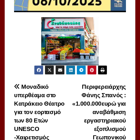
Πλοήγηση
Μοναδικό
Περιφερειάρχης
υπερθέαμα στο
Φάνης Σπανός :
άρθρων
Κατράκειο Θέατρο
«1.000.000ευρώ για
για τον εορτασμό
αναβάθμιση
των 80 Ετών
εργαστηριακού
UNESCO
εξοπλισμού
-Χαιρετισμός
Γεωπονικού