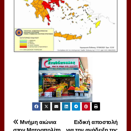
Πλοήγηση
Μνήμη αιώνια
Ειδική αποστολή
στον Μητροπολίτη
για την ανάδειξη της