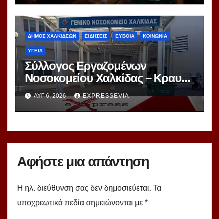
ΔΗΜΟΣ ΧΑΛΚΙΔΕΩΝ
ΕΙΔΗΣΕΙΣ
ΕΥΒΟΙΑ
ΚΟΙΝΩΝΙΑ
ΥΓΕΙΑ
Σύλλογος Εργαζομένων
Νοσοκομείου Χαλκίδας – Κραυγή
Αγωνίας
ΑΥΓ 6, 2026
EXPRESSEVIA
Αφήστε μια απάντηση
Η ηλ. διεύθυνση σας δεν δημοσιεύεται.
Τα
υποχρεωτικά πεδία σημειώνονται με
*