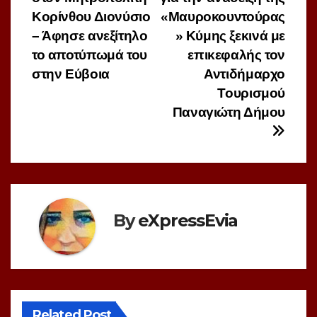
άρθρων
Κορίνθου Διονύσιο
«Μαυροκουντούρας
– Άφησε ανεξίτηλο
» Κύμης ξεκινά με
το αποτύπωμά του
επικεφαλής τον
στην Εύβοια
Αντιδήμαρχο
Τουρισμού
Παναγιώτη Δήμου
By
eXpressEvia
Related Post