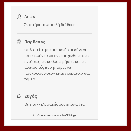
Ζώδια
από το
zodia123.gr