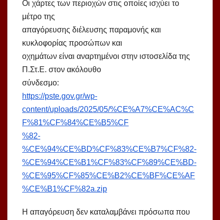
Οι χάρτες των περιοχών στις οποίες ισχύει το
μέτρο της
απαγόρευσης διέλευσης παραμονής και
κυκλοφορίας προσώπων και
οχημάτων είναι αναρτημένοι στην ιστοσελίδα της
Π.Στ.Ε. στον ακόλουθο
σύνδεσμο:
https://pste.gov.gr/wp-
content/uploads/2025/05/%CE%A7%CE%AC%C
F%81%CF%84%CE%B5%CF
%82-
%CE%94%CE%BD%CF%83%CE%B7%CF%82-
%CE%94%CE%B1%CF%83%CF%89%CE%BD-
%CE%95%CF%85%CE%B2%CE%BF%CE%AF
%CE%B1%CF%82a.zip
Η απαγόρευση δεν καταλαμβάνει πρόσωπα που