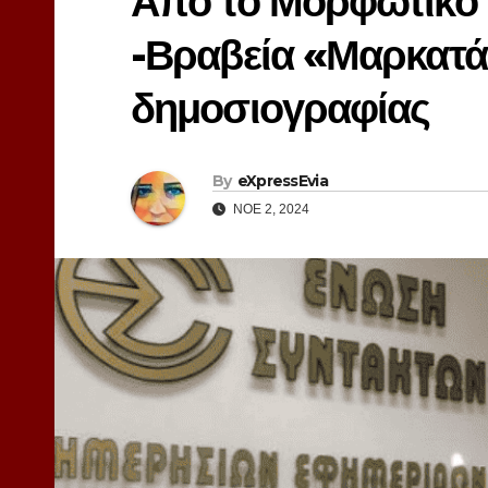
Από το Μορφωτικό
-Βραβεία «Μαρκατά»
δημοσιογραφίας
By
eXpressEvia
ΝΟΈ 2, 2024