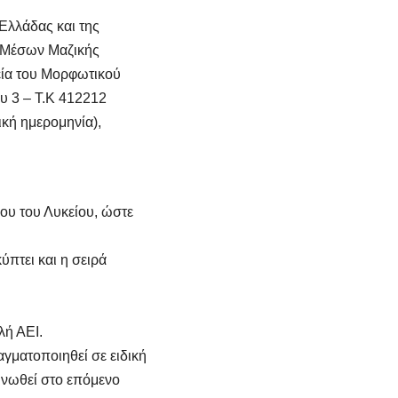
 Ελλάδας και της
ς Μέσων Μαζικής
εία του Μορφωτικού
 3 – Τ.Κ 412212
ική ημερομηνία),
υ του Λυκείου, ώστε
πτει και η σειρά
λή ΑΕΙ.
ματοποιηθεί σε ειδική
ινωθεί στο επόμενο