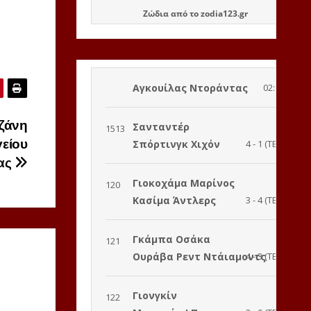
Ζώδια
από το
zodia123.gr
αζάνη
γείου
ιας