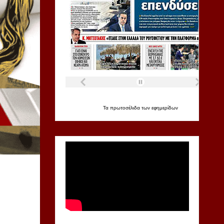
Τα
πρωτοσέλιδα
των
εφημερίδων