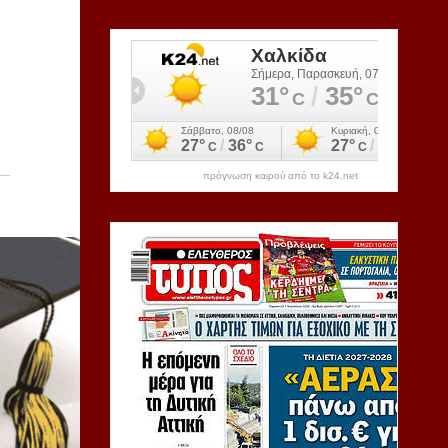
πρόγνωση καιρού από το k24.net