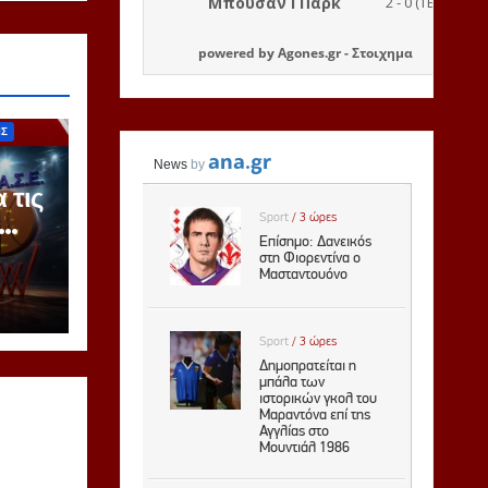
powered by
Agones.gr
-
Στοιχημα
ΙΣ
 τις
ζόν