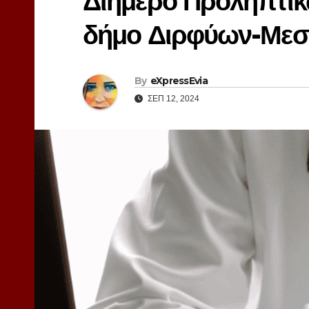
Διήμερο Προληπτικ
δήμο Διρφύων-Με
By
eXpressEvia
ΣΕΠ 12, 2024