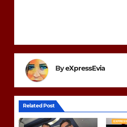
άρθρων
By
eXpressEvia
Related Post
EXPRES