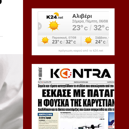
ο
πρόγνωση καιρού από το k24.net