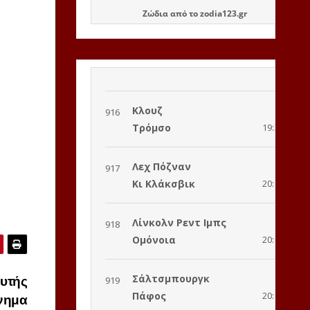
Ζώδια
από το
zodia123.gr
υτής
νημα