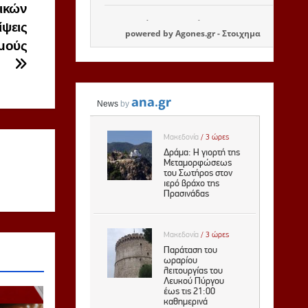
ικών
ίψεις
powered by
Agones.gr
-
Στοιχημα
μούς