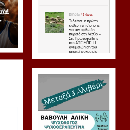
τα!
ορ