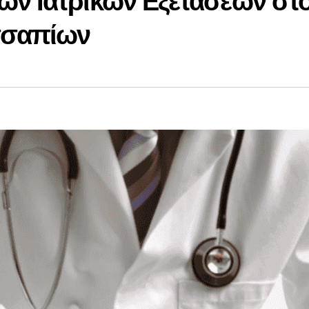
ών Ιατρικών Εξετάσεων στ
σσαπίων