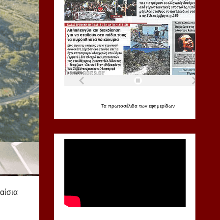
Τα
πρωτοσέλιδα
των
εφημερίδων
αίσια