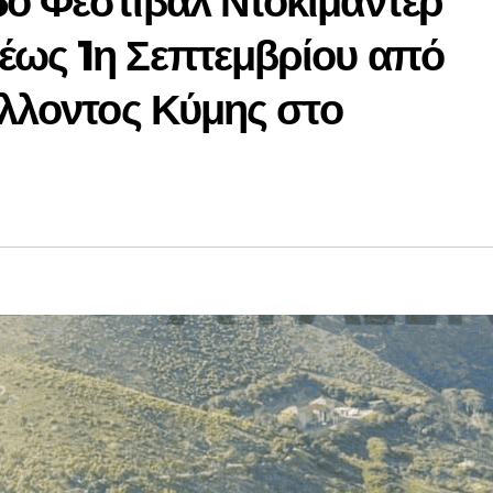
5ο Φεστιβάλ Ντοκιμαντέρ
έως 1η Σεπτεμβρίου από
άλλοντος Κύμης στο