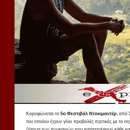
Κορυφώνεται το
5ο Φεστιβάλ Ντοκιμαντέρ
, από
του οποίου έχουν γίνει προβολές σχετικές με το 
ζήτημα των πυρκαγιών που καταστρέφουν κάθε καλ