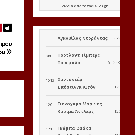
Ζώδια
από το
zodia123.gr
ίρου
ίου