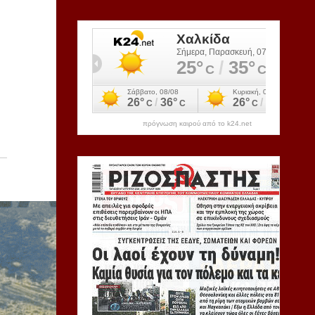
πρόγνωση καιρού από το k24.net