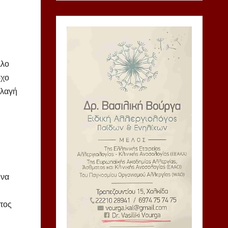
λλο
όχο
λλαγή
 να
ατος