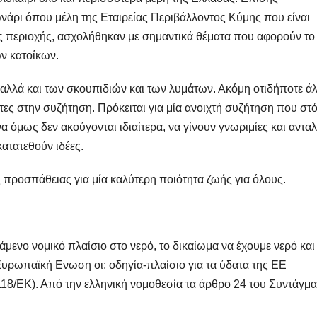
ρι όπου μέλη της Εταιρείας Περιβάλλοντος Κύμης που είναι
ης περιοχής, ασχολήθηκαν με σημαντικά θέματα που αφορούν το
ων κατοίκων.
 αλλά και των σκουπιδιών και των λυμάτων. Ακόμη οτιδήποτε ά
ντες στην συζήτηση. Πρόκειται για μία ανοιχτή συζήτηση που στ
 όμως δεν ακούγονται ιδιαίτερα, να γίνουν γνωριμίες και αντα
ατατεθούν ιδέες.
ς προσπάθειας για μία καλύτερη ποιότητα ζωής για όλους.
μενο νομικό πλαίσιο στο νερό, το δικαίωμα να έχουμε νερό και
 Ευρωπαϊκή Ενωση οι: οδηγία-πλαίσιο για τα ύδατα της ΕΕ
/118/ΕΚ). Από την ελληνική νομοθεσία τα άρθρο 24 του Συντάγμ