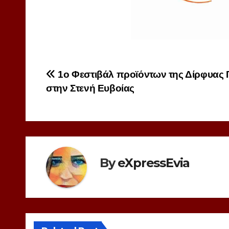
Πλοήγηση
1ο Φεστιβάλ προϊόντων της Δίρφυας 
στην Στενή Ευβοίας
άρθρων
By
eXpressEvia