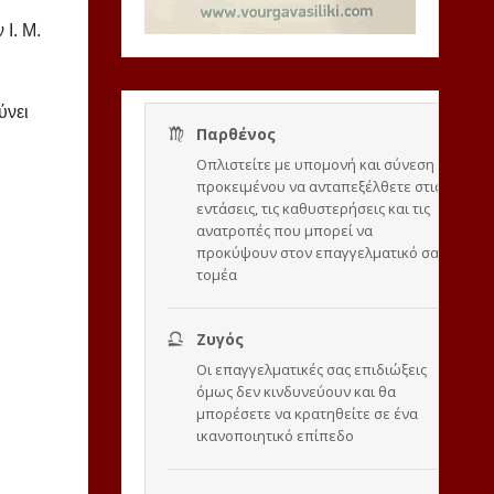
Ι. Μ.
ύνει