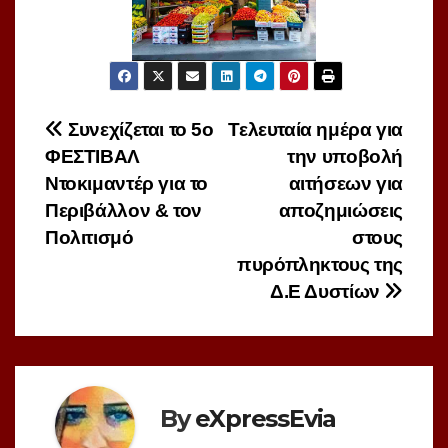
Πλοήγηση
Συνεχίζεται το 5ο
Τελευταία ημέρα για
ΦΕΣΤΙΒΑΛ
την υποβολή
άρθρων
Ντοκιμαντέρ για το
αιτήσεων για
Περιβάλλον & τον
αποζημιώσεις
Πολιτισμό
στους
πυρόπληκτους της
Δ.Ε Δυστίων
By
eXpressEvia