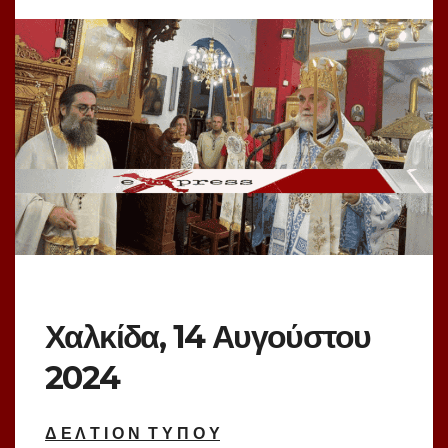
Χαλκίδα, 14 Αυγούστου
2024
Δ Ε Λ Τ Ι Ο Ν Τ Υ Π Ο Υ