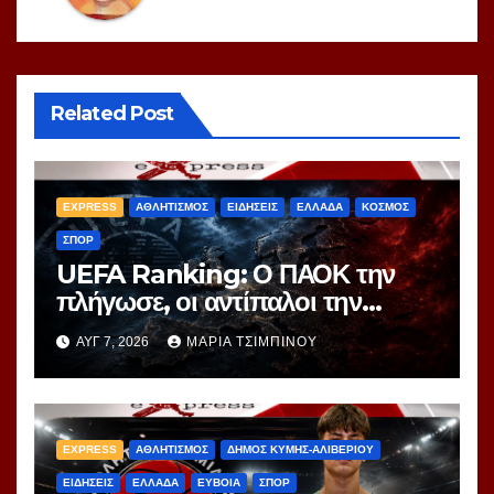
Related Post
EXPRESS
ΑΘΛΗΤΙΣΜΟΣ
ΕΙΔΗΣΕΙΣ
ΕΛΛΑΔΑ
ΚΟΣΜΟΣ
ΣΠΟΡ
UEFA Ranking: Ο ΠΑΟΚ την
πλήγωσε, οι αντίπαλοι την
τιμώρησαν – Ξεφεύγει η 10η
ΑΥΓ 7, 2026
ΜΑΡΊΑ ΤΣΙΜΠΙΝΟΎ
θέση για την Ελλάδα
EXPRESS
ΑΘΛΗΤΙΣΜΟΣ
ΔΗΜΟΣ ΚΥΜΗΣ-ΑΛΙΒΕΡΙΟΥ
ΕΙΔΗΣΕΙΣ
ΕΛΛΑΔΑ
ΕΥΒΟΙΑ
ΣΠΟΡ