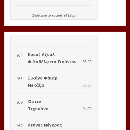
Ζώδια
από το
zodia123.gr