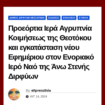
ΔΗΜΟΣ ΔΙΡΦΥΩΝ ΜΕΣΣΑΠΙΩΝ
ΕΙΔΗΣΕΙΣ
ΕΚΚΛΗΣΙΑ
ΕΥΒΟΙΑ
Προεόρτια Ιερά Αγρυπνία
Κοιμήσεως της Θεοτόκου
και εγκατάσταση νέου
Εφημέριου στον Ενοριακό
Ιερό Ναό της Άνω Στενής
Διρφύων
By
eXpressEvia
ΑΥΓ 14, 2024