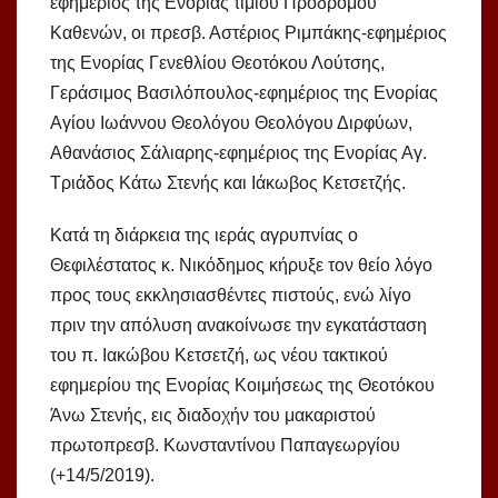
εφημέριος της Ενορίας τιμίου Προδρόμου
Καθενών, οι πρεσβ. Αστέριος Ριμπάκης-εφημέριος
της Ενορίας Γενεθλίου Θεοτόκου Λούτσης,
Γεράσιμος Βασιλόπουλος-εφημέριος της Ενορίας
Αγίου Ιωάννου Θεολόγου Θεολόγου Διρφύων,
Αθανάσιος Σάλιαρης-εφημέριος της Ενορίας Αγ.
Τριάδος Κάτω Στενής και Ιάκωβος Κετσετζής.
Κατά τη διάρκεια της ιεράς αγρυπνίας ο
Θεφιλέστατος κ. Νικόδημος κήρυξε τον θείο λόγο
προς τους εκκλησιασθέντες πιστούς, ενώ λίγο
πριν την απόλυση ανακοίνωσε την εγκατάσταση
του π. Ιακώβου Κετσετζή, ως νέου τακτικού
εφημερίου της Ενορίας Κοιμήσεως της Θεοτόκου
Άνω Στενής, εις διαδοχήν του μακαριστού
πρωτοπρεσβ. Κωνσταντίνου Παπαγεωργίου
(+14/5/2019).