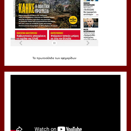
Τα
πρωτοσέλιδα
των
εφημερίδων