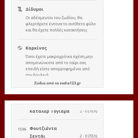
Ζώδια
από το
zodia123.gr