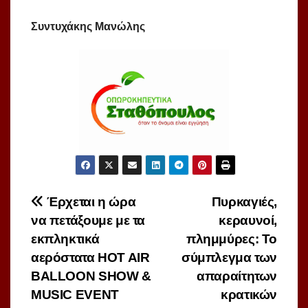
Συντυχάκης Μανώλης
Πλοήγηση
Έρχεται η ώρα
Πυρκαγιές,
να πετάξουμε με τα
κεραυνοί,
άρθρων
εκπληκτικά
πλημμύρες: Το
αερόστατα HOT AIR
σύμπλεγμα των
BALLOON SHOW &
απαραίτητων
MUSIC EVENT
κρατικών