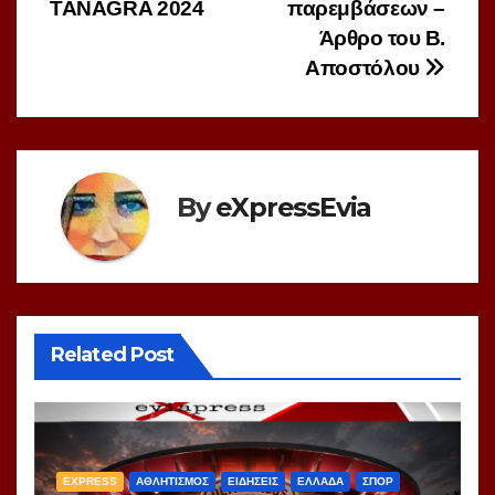
TANAGRA 2024
παρεμβάσεων –
Άρθρο του Β.
Αποστόλου
By
eXpressEvia
Related Post
EXPRESS
ΑΘΛΗΤΙΣΜΟΣ
ΕΙΔΗΣΕΙΣ
ΕΛΛΑΔΑ
ΣΠΟΡ