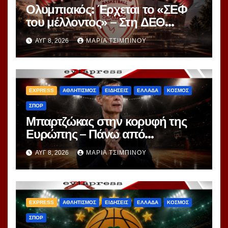
Ολυμπιακός: Έρχεται το «ΣΕΦ
του μέλλοντος» – Στη ΔΕΘ
αποκαλύπτεται το μεγάλο
ΑΥΓ 8, 2026
ΜΑΡΊΑ ΤΣΙΜΠΙΝΟΎ
project 40ετίας
EXPRESS
ΑΘΛΗΤΙΣΜΟΣ
ΕΙΔΗΣΕΙΣ
ΕΛΛΑΔΑ
ΚΟΣΜΟΣ
ΣΠΟΡ
Μπαρτζώκας στην κορυφή της
Ευρώπης – Πάνω από
Γιασικεβίτσιους και
ΑΥΓ 8, 2026
ΜΑΡΊΑ ΤΣΙΜΠΙΝΟΎ
Ομπράντοβιτς στο power
ranking!
EXPRESS
ΑΘΛΗΤΙΣΜΟΣ
ΕΙΔΗΣΕΙΣ
ΕΛΛΑΔΑ
ΚΟΣΜΟΣ
ΣΠΟΡ