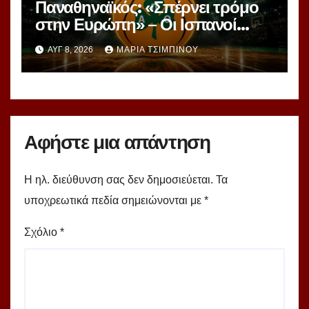
Παναθηναϊκός: «Σπέρνει τρόμο
στην Ευρώπη» – Οι Ισπανοί
βλέπουν μια πράσινη
ΑΥΓ 8, 2026
ΜΑΡΊΑ ΤΣΙΜΠΙΝΟΎ
υπερομάδα!
Αφήστε μια απάντηση
Η ηλ. διεύθυνση σας δεν δημοσιεύεται.
Τα
υποχρεωτικά πεδία σημειώνονται με
*
Σχόλιο
*