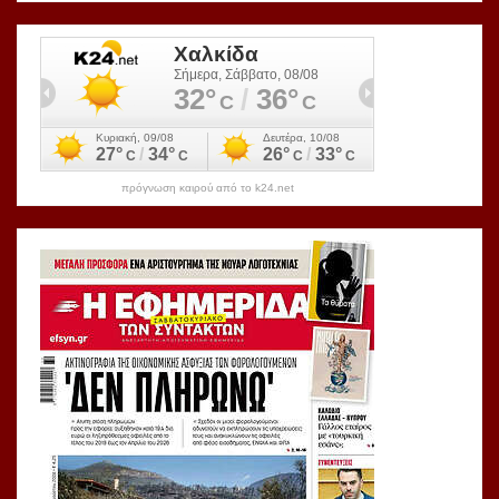
πρόγνωση καιρού από το k24.net