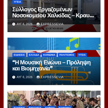
ΥΓΕΙΑ
Σύλλογος Εργαζομένων
Νοσοκομείου Χαλκίδας – Κραυγή
Αγωνίας
ΑΥΓ 6, 2026
EXPRESSEVIA
ΕΙΔΗΣΕΙΣ
ΕΛΛΑΔΑ
ΚΟΙΝΩΝΙΑ
ΠΟΛΙΤΙΣΜΟΣ
ΥΓΕΙΑ
“Η Μουσική Ενώνει – Πρόληψη
και Βιομηχανία”
ΑΥΓ 6, 2026
EXPRESSEVIA
ΕΙΔΗΣΕΙΣ
ΕΚΚΛΗΣΙΑ
ΕΥΒΟΙΑ
ΚΟΙΝΩΝΙΑ