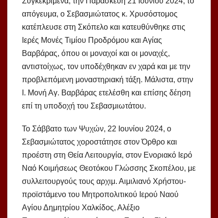
Συγκεκριμένα, την Παρασκευή 21 Ιουνίου 2024, το
απόγευμα, ο Σεβασμιώτατος κ. Χρυσόστομος
κατέπλευσε στη Σκόπελο και κατευθύνθηκε στις
Ιερές Μονές Τιμίου Προδρόμου και Αγίας
Βαρβάρας, όπου οι μοναχοί και οι μοναχές,
αντιστοίχως, τον υποδέχθηκαν εν χαρά και με την
προβλεπόμενη μοναστηριακή τάξη. Μάλιστα, στην
Ι. Μονή Αγ. Βαρβάρας ετελέσθη και επίσης δέηση
επί τη υποδοχή του Σεβασμιωτάτου.
Το Σάββατο των Ψυχών, 22 Ιουνίου 2024, ο
Σεβασμιώτατος χοροστάτησε στον Όρθρο και
προέστη στη Θεία Λειτουργία, στον Ενοριακό Ιερό
Ναό Κοιμήσεως Θεοτόκου Γλώσσης Σκοπέλου, με
συλλειτουργούς τους αρχιμ. Αιμιλιανό Χρήστου-
προϊστάμενο του Μητροπολιτικού Ιερού Ναού
Αγίου Δημητρίου Χαλκίδος, Αλέξιο