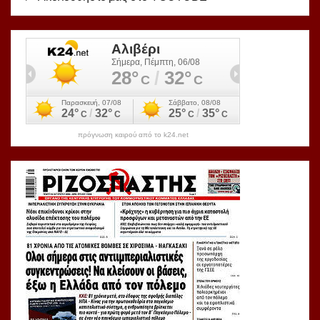
πρόγνωση καιρού από το k24.net