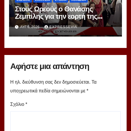
Στους Ωρεούς ο Θανάσης
Ζεμπίλης για την εορτή της
Μεταμορφώσεως Σωτήρος
ΑΥΓ 6, 2026
EXPRESSEVIA
Αφήστε μια απάντηση
Η ηλ. διεύθυνση σας δεν δημοσιεύεται.
Τα
υποχρεωτικά πεδία σημειώνονται με
*
Σχόλιο
*