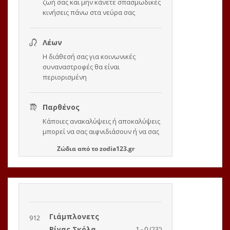
Ζώδια
από το
zodia123.gr