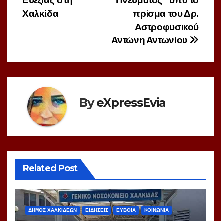
Ευεξίας στη
Πνεύματος” υπό το
άρθρων
Χαλκίδα
πρίσμα του Δρ.
Αστροφυσικού
Αντώνη Αντωνίου
By
eXpressEvia
Related Post
ΔΗΜΟΣ ΧΑΛΚΙΔΕΩΝ
ΕΙΔΗΣΕΙΣ
ΕΥΒΟΙΑ
ΚΟΙΝΩΝΙΑ