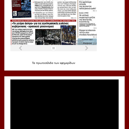
Τα
πρωτοσέλιδα
των
εφημερίδων