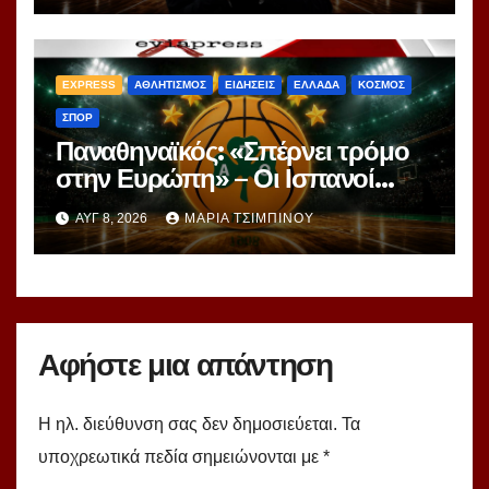
ranking!
EXPRESS
ΑΘΛΗΤΙΣΜΟΣ
ΕΙΔΗΣΕΙΣ
ΕΛΛΑΔΑ
ΚΟΣΜΟΣ
ΣΠΟΡ
Παναθηναϊκός: «Σπέρνει τρόμο
στην Ευρώπη» – Οι Ισπανοί
βλέπουν μια πράσινη
ΑΥΓ 8, 2026
ΜΑΡΊΑ ΤΣΙΜΠΙΝΟΎ
υπερομάδα!
Αφήστε μια απάντηση
Η ηλ. διεύθυνση σας δεν δημοσιεύεται.
Τα
υποχρεωτικά πεδία σημειώνονται με
*