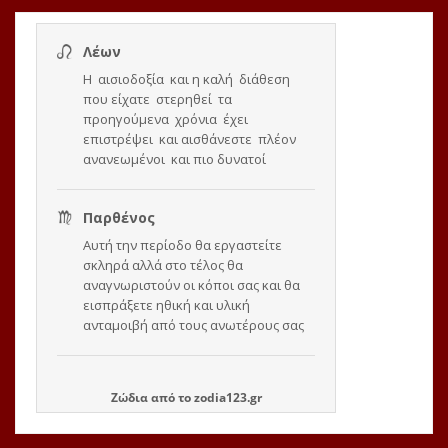
Ζώδια
από το
zodia123.gr