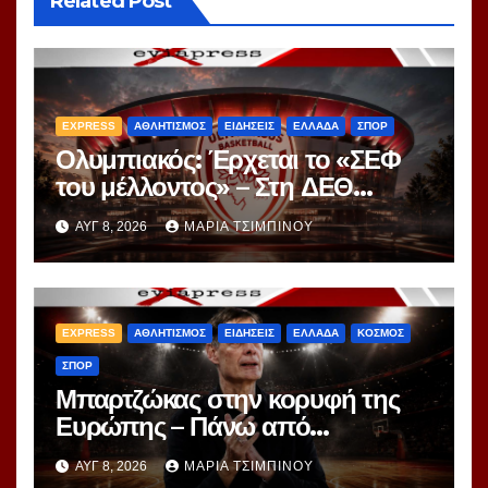
Related Post
EXPRESS
ΑΘΛΗΤΙΣΜΟΣ
ΕΙΔΗΣΕΙΣ
ΕΛΛΑΔΑ
ΣΠΟΡ
Ολυμπιακός: Έρχεται το «ΣΕΦ
του μέλλοντος» – Στη ΔΕΘ
αποκαλύπτεται το μεγάλο
ΑΥΓ 8, 2026
ΜΑΡΊΑ ΤΣΙΜΠΙΝΟΎ
project 40ετίας
EXPRESS
ΑΘΛΗΤΙΣΜΟΣ
ΕΙΔΗΣΕΙΣ
ΕΛΛΑΔΑ
ΚΟΣΜΟΣ
ΣΠΟΡ
Μπαρτζώκας στην κορυφή της
Ευρώπης – Πάνω από
Γιασικεβίτσιους και
ΑΥΓ 8, 2026
ΜΑΡΊΑ ΤΣΙΜΠΙΝΟΎ
Ομπράντοβιτς στο power