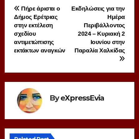
Πλοήγηση
Πήρε άριστα ο
Εκδηλώσεις για την
Δήμος Ερέτριας
Ημέρα
άρθρων
στην εκτέλεση
Περιβάλλοντος
σχεδίου
2024 – Κυριακή 2
αντιμετώπισης
Ιουνίου στην
εκτάκτων αναγκών
Παραλία Χαλκίδας
By
eXpressEvia