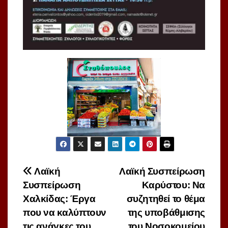
Πλοήγηση
Λαϊκή
Λαϊκή Συσπείρωση
Συσπείρωση
Καρύστου: Να
άρθρων
Χαλκίδας: Έργα
συζητηθεί το θέμα
που να καλύπτουν
της υποβάθμισης
τις ανάγκες του
του Νοσοκομείου