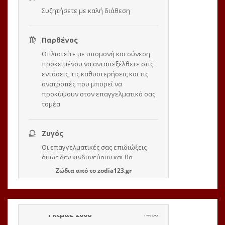
Ζώδια
από το
zodia123.gr