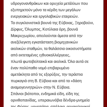
υδρογονανθράκων και ορυχεία μετάλλων που
εξυπηρετούν μόνο τα κέρδη των μεγάλων
ενεργειακών και εργολαβικών εταιρειών.
Τα συγκλονιστικά βουνά της Εύβοιας, Ξηροβούνι,
Δίρφυς, Όλυμπος, Κοτύλαια όρη, βουνά
Μακρυχωρίου, απειλούνται άμεσα από την
ανεξέλεγκτη εγκατάσταση βιομηχανικών
αιολικών σταθμών, τα θαλάσσια οικοσυστήματα
από εκτεταμένες ιχθυοκαλλιέργειες,
πλωτά φωτοβολταικά και αιολικά. Όλα αυτά σε
έναν πολύπαθο νομό επιβαρυμένο
αμετάκλητα από τις εξορύξεις, την τεράστια
πυρκαγιά στη Β. Εύβοια και από τα «δάση
αναμογεννητριών» στην Ν. Εύβοια.
Σπάνιοι βιότοποι, ενδημικά είδη, είδη της
ορνιθοπανίδας, υπεραιωνόβια δένδρα-μνημεία
της Φύσης, μονοπάτια ,σπήλαια, αρχαιολογικοί