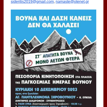
sideritis2019@gmail.com
,
namaste@otenet.gr