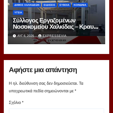
ΔΗΜΟΣ ΧΑΛΚΙΔΕΩΝ
ΕΙΔΗΣΕΙΣ
ΕΥΒΟΙΑ
ΚΟΙΝΩΝΙΑ
ΥΓΕΙΑ
Σύλλογος Εργαζομένων
Νοσοκομείου Χαλκίδας – Κραυγή
Αγωνίας
ΑΥΓ 6, 2026
EXPRESSEVIA
Αφήστε μια απάντηση
Η ηλ. διεύθυνση σας δεν δημοσιεύεται.
Τα
υποχρεωτικά πεδία σημειώνονται με
*
Σχόλιο
*