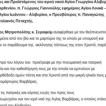
ς και Προϊστάμενος του ιερού ναού Αγίου Γεωργίου Αλιβε
αρθενίου
,
π. Γεώργιος Γιαννούλης εφημέριος Αγίου Λουκά 
Αγίου Ιωάννου – Αλιβερίου
,
ο Πρεσβύτερος π. Παναγιώτης
υλιανός Πεταχτής.
ος Μητροπολίτης κ. Σεραφείμ
αναφέρθηκε με τον θεόπνευστο
σα από τον βίο και το μαρτύριο της το οποίο με υπομονή και
με το παράδειγμα της ακλόνητης πίστεως της στον Χριστό, πα
τρο του λόγου του προέτρεψε με την πνευματική και πατρική
ία και την καθοδήγηση τους με την οποία να εμπνέουν με
ορθόδοξη ημών πίστη και στο Χριστό από την μικρή ηλικία τους 
λομάρτυρος Βαρβάρας.
ις πατρικές και εόρτιες ευχές του προς τους
ωρυχείου και τον ιερό ναό της Αγίας Βαρβάρας, ο οποίος στέκε
ιοχή του Αλιβερίου.