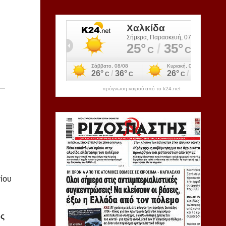
πρόγνωση καιρού από το k24.net
γίου
ος