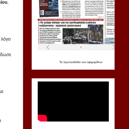
ρίου
,
–
 λόγο
ρέδωσε
Τα
πρωτοσέλιδα
των
εφημερίδων
με
ι