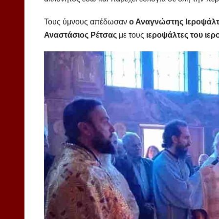
Τους ύμνους απέδωσαν
ο Αναγνώστης Ιεροψάλτ
Αναστάσιος Ρέτσας
με τους
ιεροψάλτες του ιερ