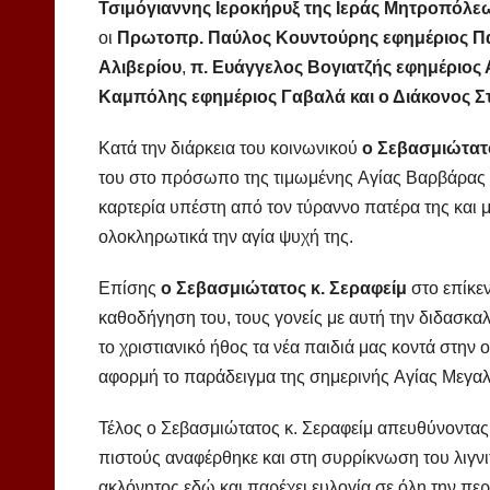
Τσιμόγιαννης Ιεροκήρυξ της Ιεράς Μητροπόλεω
οι
Πρωτοπρ. Παύλος Κουντούρης εφημέριος Π
Αλιβερίου
,
π. Ευάγγελος Βογιατζής εφημέριος 
Καμπόλης εφημέριος Γαβαλά και ο Διάκονος Στ
Κατά την διάρκεια του κοινωνικού
ο Σεβασμιώτατ
του στο πρόσωπο της τιμωμένης Αγίας Βαρβάρας μέ
καρτερία υπέστη από τον τύραννο πατέρα της και 
ολοκληρωτικά την αγία ψυχή της.
Επίσης
ο Σεβασμιώτατος κ. Σεραφείμ
στο επίκεν
καθοδήγηση του, τους γονείς με αυτή την διδασκαλ
το χριστιανικό ήθος τα νέα παιδιά μας κοντά στην 
αφορμή το παράδειγμα της σημερινής Αγίας Μεγα
Τέλος ο Σεβασμιώτατος κ. Σεραφείμ απευθύνοντας τ
πιστούς αναφέρθηκε και στη συρρίκνωση του λιγνιτ
ακλόνητος εδώ και παρέχει ευλογία σε όλη την περ