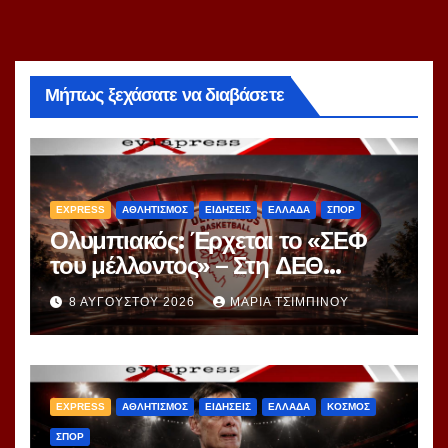
Μήπως ξεχάσατε να διαβάσετε
EXPRESS
ΑΘΛΗΤΙΣΜΟΣ
ΕΙΔΗΣΕΙΣ
ΕΛΛΑΔΑ
ΣΠΟΡ
Ολυμπιακός: Έρχεται το «ΣΕΦ
του μέλλοντος» – Στη ΔΕΘ
αποκαλύπτεται το μεγάλο
8 ΑΥΓΟΎΣΤΟΥ 2026
ΜΑΡΊΑ ΤΣΙΜΠΙΝΟΎ
project 40ετίας
EXPRESS
ΑΘΛΗΤΙΣΜΟΣ
ΕΙΔΗΣΕΙΣ
ΕΛΛΑΔΑ
ΚΟΣΜΟΣ
ΣΠΟΡ