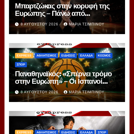
Μπαρτζώκας στην κορυφή της
Ευρώπης – Πάνω από
Γιασικεβίτσιους και
8 ΑΥΓΟΎΣΤΟΥ 2026
ΜΑΡΊΑ ΤΣΙΜΠΙΝΟΎ
Ομπράντοβιτς στο power
ranking!
EXPRESS
ΑΘΛΗΤΙΣΜΟΣ
ΕΙΔΗΣΕΙΣ
ΕΛΛΑΔΑ
ΚΟΣΜΟΣ
ΣΠΟΡ
Παναθηναϊκός: «Σπέρνει τρόμο
στην Ευρώπη» – Οι Ισπανοί
βλέπουν μια πράσινη
8 ΑΥΓΟΎΣΤΟΥ 2026
ΜΑΡΊΑ ΤΣΙΜΠΙΝΟΎ
υπερομάδα!
EXPRESS
ΑΘΛΗΤΙΣΜΟΣ
ΕΙΔΗΣΕΙΣ
ΕΛΛΑΔΑ
ΣΠΟΡ