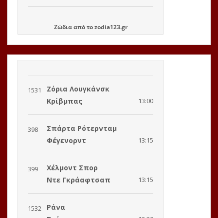
Ζώδια
από το
zodia123.gr