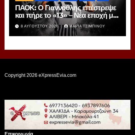
ΠΑΟΚ: Ο Γιαννούλης επέστρεψε
και πήρε το «13» – Νέα εποχή με
γνώριμο αριθμό
8 ΑΥΓΟΎΣΤΟΥ 2026
ΜΑΡΊΑ ΤΣΙΜΠΙΝΟΎ
Copyright 2026 eXpressEvia.com
Επικοινωνία