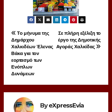
Πλοήγηση
To μήνυμα της
Σε πλήρη εξέλιξη το
Δημάρχου
έργο της Δημοτικής
άρθρων
Χαλκιδέων Έλενας
Αγοράς Χαλκίδας
Βάκα για τον
εορτασμό των
Ενόπλων
Δυνάμεων
By
eXpressEvia