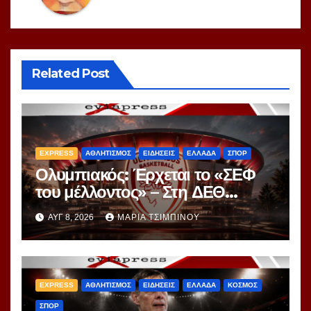
Related Post
EXPRESS
ΑΘΛΗΤΙΣΜΟΣ
ΕΙΔΗΣΕΙΣ
ΕΛΛΑΔΑ
ΣΠΟΡ
Ολυμπιακός: Έρχεται το «ΣΕΦ
του μέλλοντος» – Στη ΔΕΘ
αποκαλύπτεται το μεγάλο
ΑΥΓ 8, 2026
ΜΑΡΊΑ ΤΣΙΜΠΙΝΟΎ
project 40ετίας
EXPRESS
ΑΘΛΗΤΙΣΜΟΣ
ΕΙΔΗΣΕΙΣ
ΕΛΛΑΔΑ
ΚΟΣΜΟΣ
ΣΠΟΡ