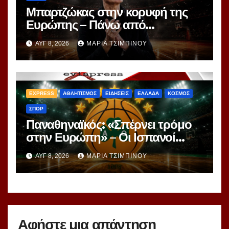
Μπαρτζώκας στην κορυφή της
Ευρώπης – Πάνω από
Γιασικεβίτσιους και
ΑΥΓ 8, 2026
ΜΑΡΊΑ ΤΣΙΜΠΙΝΟΎ
Ομπράντοβιτς στο power
ranking!
EXPRESS
ΑΘΛΗΤΙΣΜΟΣ
ΕΙΔΗΣΕΙΣ
ΕΛΛΑΔΑ
ΚΟΣΜΟΣ
ΣΠΟΡ
Παναθηναϊκός: «Σπέρνει τρόμο
στην Ευρώπη» – Οι Ισπανοί
βλέπουν μια πράσινη
ΑΥΓ 8, 2026
ΜΑΡΊΑ ΤΣΙΜΠΙΝΟΎ
υπερομάδα!
Αφήστε μια απάντηση