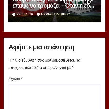
έπαψε να τρομάζει – Όταν η έδρα
μετατρέπεται σε πρόβλημα
ΑΥΓ 5, 2026
ΜΑΡΊΑ ΤΣΙΜΠΙΝΟΎ
Αφήστε μια απάντηση
Η ηλ. διεύθυνση σας δεν δημοσιεύεται.
Τα
υποχρεωτικά πεδία σημειώνονται με
*
Σχόλιο
*