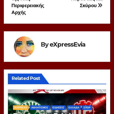
Περιφερειακής
Σκύρου
Αρχής
By
eXpressEvia
Related Post
EXPRESS
ΑΘΛΗΤΙΣΜΟΣ
ΕΙΔΗΣΕΙΣ
ΕΛΛΑΔΑ
ΣΠΟΡ