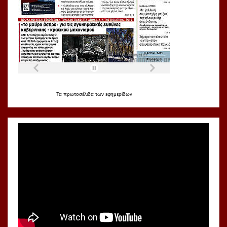
Τα
πρωτοσέλιδα
των
εφημερίδων