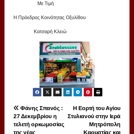
Με Τιμή
Η Πρόεδρος Κοινότητας Οξυλίθου
Κατσαρή Κλειώ
Πλοήγηση
Φάνης Σπανός :
Η Εορτή του Αγίου
27 Δεκεμβρίου η
Στυλιανού στην Ιερά
άρθρων
τελετή ορκωμοσίας
Μητρόπολη
της νέας
Καρυστίας και