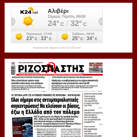
πρόγνωση καιρού από το k24.net