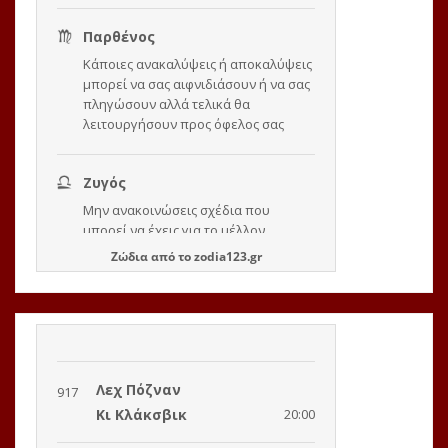
Ζώδια
από το
zodia123.gr