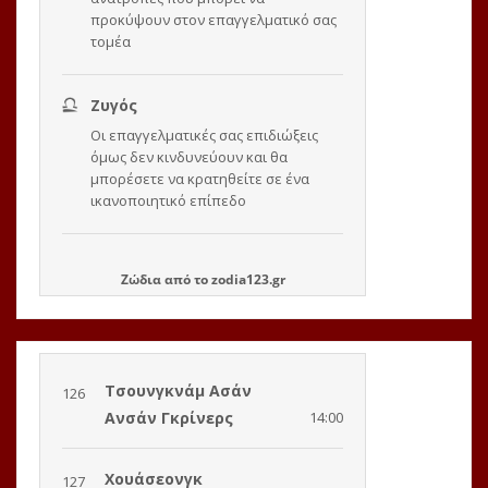
Ζώδια
από το
zodia123.gr