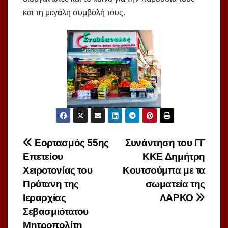
και τη μεγάλη συμβολή τους.
Πλοήγηση
Εορτασμός 55ης
Συνάντηση του ΓΓ
Επετείου
ΚΚΕ Δημήτρη
άρθρων
Χειροτονίας του
Κουτσούμπα με τα
Πρύτανη της
σωματεία της
Ιεραρχίας
ΛΑΡΚΟ
Σεβασμιότατου
Μητροπολίτη