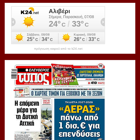
πρόγνωση καιρού από το k24.net