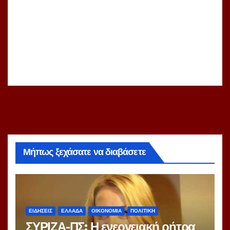
Μήπως ξεχάσατε να διαβάσετε
ΕΙΔΗΣΕΙΣ
ΕΛΛΑΔΑ
ΟΙΚΟΝΟΜΙΑ
ΠΟΛΙΤΙΚΗ
ΣΥΡΙΖΑ-ΠΣ: Η ενεργειακή ρήτρα