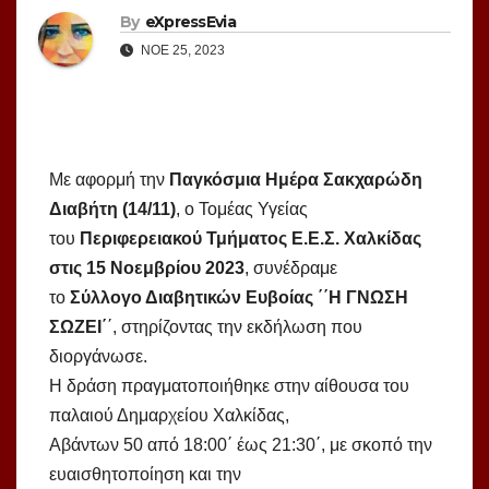
By
eXpressEvia
ΝΟΈ 25, 2023
Με αφορμή την
Παγκόσμια Ημέρα Σακχαρώδη
Διαβήτη (14/11)
, ο Τομέας Υγείας
του
Περιφερειακού Τμήματος Ε.Ε.Σ. Χαλκίδας
στις 15 Νοεμβρίου 2023
, συνέδραμε
το
Σύλλογο Διαβητικών Ευβοίας ΄΄Η ΓΝΩΣΗ
ΣΩΖΕΙ΄
΄, στηρίζοντας την εκδήλωση που
διοργάνωσε.
Η δράση πραγματοποιήθηκε στην αίθουσα του
παλαιού Δημαρχείου Χαλκίδας,
Αβάντων 50 από 18:00΄ έως 21:30΄, με σκοπό την
ευαισθητοποίηση και την