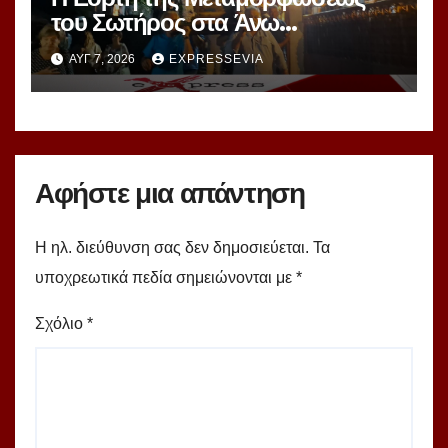
του Σωτήρος στα Άνω
Μάμμουλα
ΑΥΓ 7, 2026
EXPRESSEVIA
Αφήστε μια απάντηση
Η ηλ. διεύθυνση σας δεν δημοσιεύεται.
Τα
υποχρεωτικά πεδία σημειώνονται με
*
Σχόλιο
*