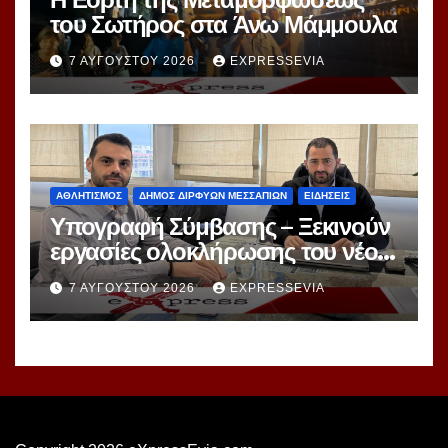
του Σωτήρος στα Άνω Μάμμουλα
7 ΑΥΓΟΎΣΤΟΥ 2026
EXPRESSEVIA
ΑΘΛΗΤΙΣΜΟΣ
ΔΗΜΟΣ ΔΙΡΦΥΩΝ ΜΕΣΣΑΠΙΩΝ
ΕΙΔΗΣΕΙΣ
Υπογραφή Σύμβασης – Ξεκινούν
εργασίες ολοκλήρωσης του νέου
κλειστού γυμναστηρίου Ψαχνών
7 ΑΥΓΟΎΣΤΟΥ 2026
EXPRESSEVIA