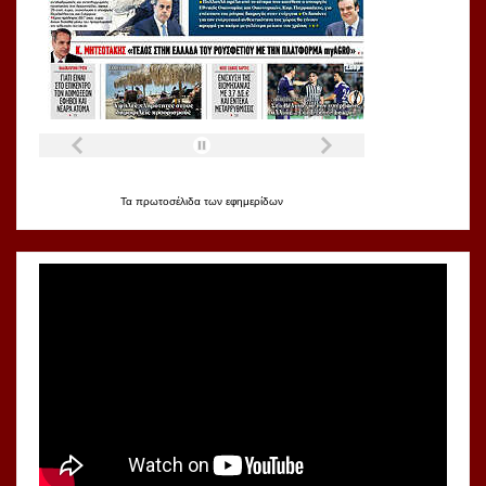
Τα
πρωτοσέλιδα
των
εφημερίδων