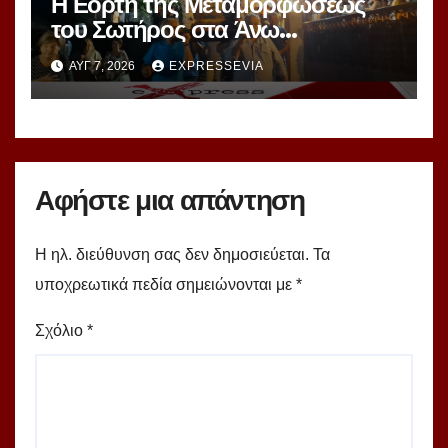
Η Εορτή της Μεταμορφώσεως
του Σωτήρος στα Άνω
Μάμμουλα
ΑΥΓ 7, 2026
EXPRESSEVIA
Αφήστε μια απάντηση
Η ηλ. διεύθυνση σας δεν δημοσιεύεται.
Τα
υποχρεωτικά πεδία σημειώνονται με
*
Σχόλιο
*