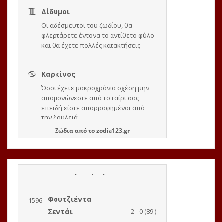
Ζώδια
από το
zodia123.gr