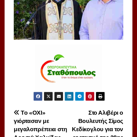
Πλοήγηση
Το «ΟΧΙ»
Στο Αλιβέρι ο
γιόρτασαν με
Βουλευτής Σίμος
άρθρων
μεγαλοπρέπεια στη
Κεδίκογλου για τον