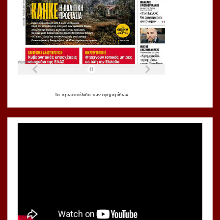
Τα
πρωτοσέλιδα
των
εφημερίδων