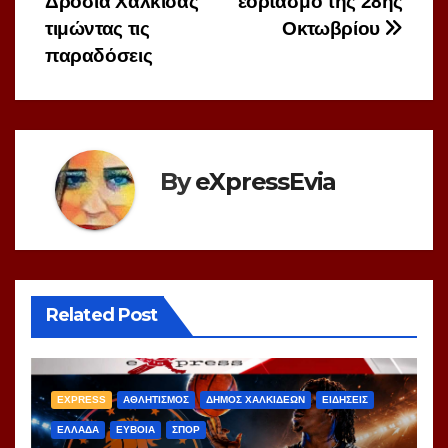
Δροσιά Χαλκίδας
εορτασμό της 28ης
τιμώντας τις
Οκτωβρίου
παραδόσεις
By
eXpressEvia
Related Post
EXPRESS
ΑΘΛΗΤΙΣΜΟΣ
ΔΗΜΟΣ ΧΑΛΚΙΔΕΩΝ
ΕΙΔΗΣΕΙΣ
ΕΛΛΑΔΑ
ΕΥΒΟΙΑ
ΣΠΟΡ