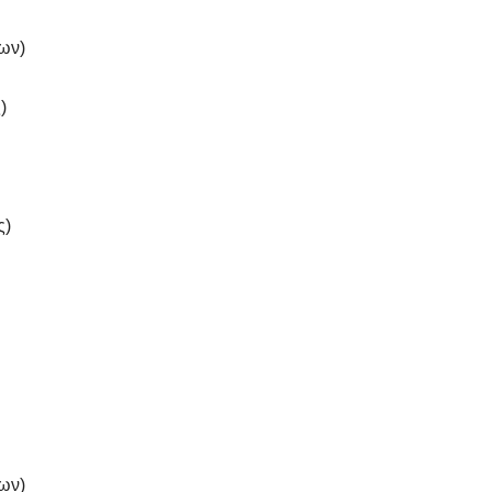
ων)
)
ς)
ων)