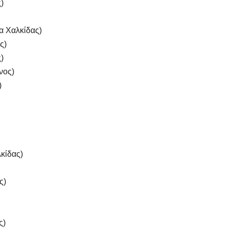
)
α Χαλκίδας)
ς)
)
νος)
)
κίδας)
ς)
ς)