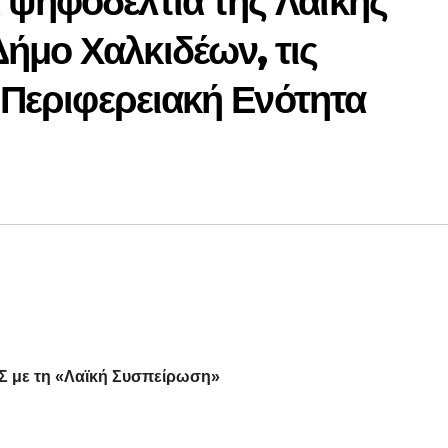
 ψηφοδέλτια της Λαϊκής
ήμο Χαλκιδέων, τις
ν Περιφερειακή Ενότητα
Σ
με τη «Λαϊκή Συσπείρωση»