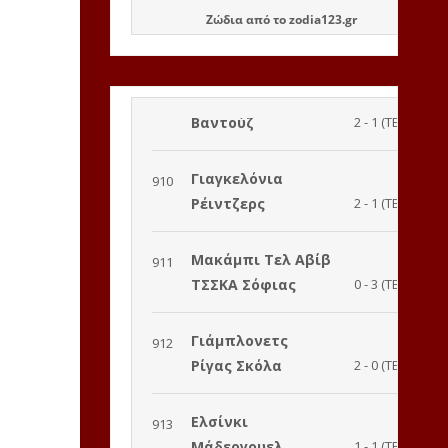
Ζώδια
από το
zodia123.gr