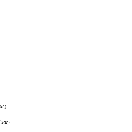
ας)
ίδας)