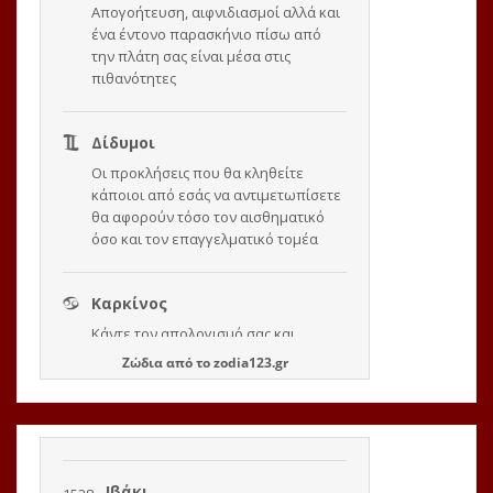
Ζώδια
από το
zodia123.gr