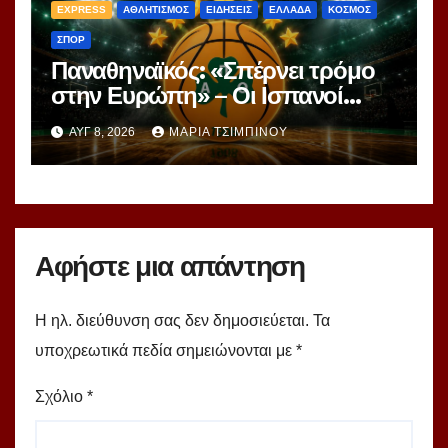
EXPRESS
ΑΘΛΗΤΙΣΜΟΣ
ΕΙΔΗΣΕΙΣ
ΕΛΛΑΔΑ
ΚΟΣΜΟΣ
ΣΠΟΡ
Παναθηναϊκός: «Σπέρνει τρόμο
στην Ευρώπη» – Οι Ισπανοί
βλέπουν μια πράσινη
ΑΥΓ 8, 2026
ΜΑΡΊΑ ΤΣΙΜΠΙΝΟΎ
υπερομάδα!
Αφήστε μια απάντηση
Η ηλ. διεύθυνση σας δεν δημοσιεύεται.
Τα
υποχρεωτικά πεδία σημειώνονται με
*
Σχόλιο
*