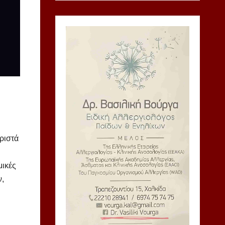
ριστά
μικές
ν,