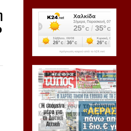
η
ο
πρόγνωση καιρού από το k24.net