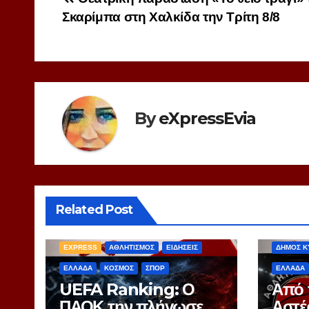
Πλοήγηση
Σκαρίμπα στη Χαλκίδα την Τρίτη 8/8
άρθρων
By
eXpressEvia
Related Post
EXPRES
EXPRESS
ΑΘΛΗΤΙΣΜΟΣ
ΕΙΔΗΣΕΙΣ
ΔΗΜΟΣ Κ
ΕΛΛΑΔΑ
ΚΟΣΜΟΣ
ΣΠΟΡ
ΕΛΛΑΔΑ
UEFA Ranking: Ο
Από 
ΠΑΟΚ την πλήγωσε,
Αστέ