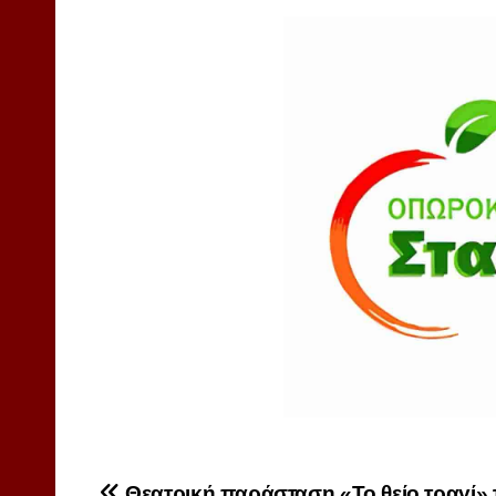
Θεατρική παράσταση «Το θείο τραγί» τ