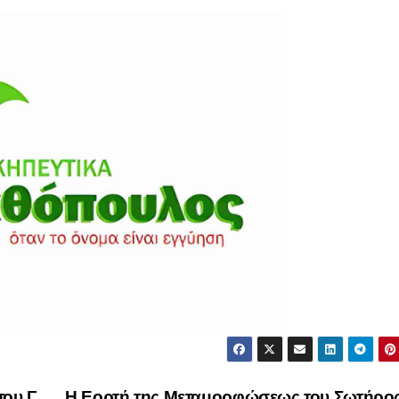
ου Γ.
Η Εορτή της Μεταμορφώσεως του Σωτήρος