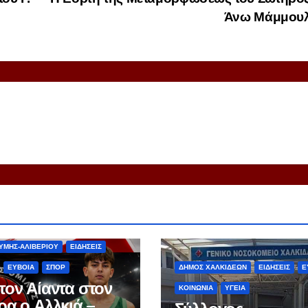
Άνω Μάμμου
S
ΑΘΛΗΤΙΣΜΟΣ
ΥΜΗΣ-ΑΛΙΒΕΡΙΟΥ
ΕΙΔΗΣΕΙΣ
ΕΥΒΟΙΑ
ΣΠΟΡ
ΔΗΜΟΣ ΧΑΛΚΙΔΕΩΝ
ΕΙΔΗΣΕΙΣ
Ε
τον Αίαντα στον
ΚΟΙΝΩΝΙΑ
ΥΓΕΙΑ
ρα ο Αλλκιά –