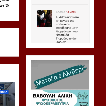
λα
ΥΒΟΙΑ