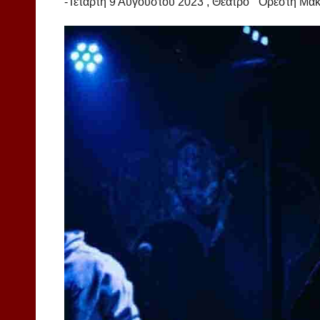
-Τετάρτη 9 Αυγούστου 2023 , Θέατρο “ Ορέστη Μακ