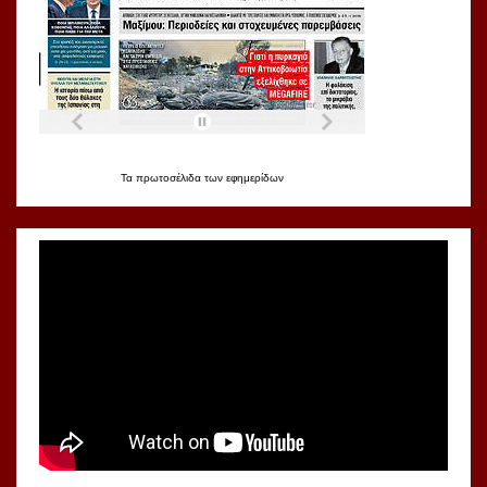
Τα
πρωτοσέλιδα
των
εφημερίδων