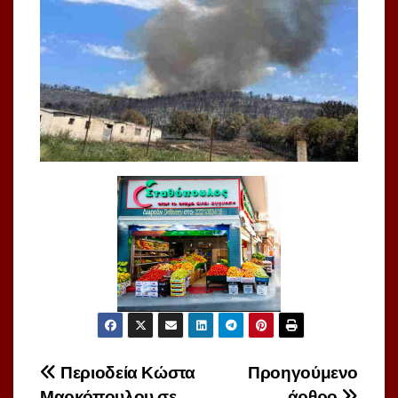
Πλοήγηση
Περιοδεία Κώστα
Προηγούμενο
Μαρκόπουλου σε
άρθρο