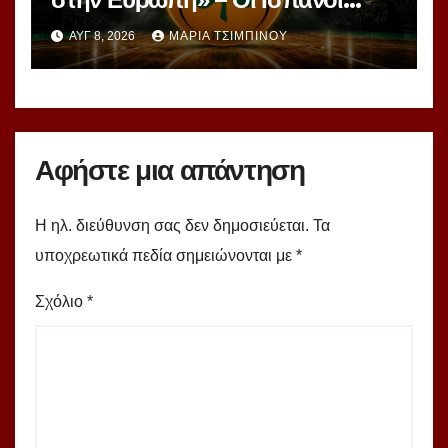
βλέπουν μια πράσινη
ΑΥΓ 8, 2026
ΜΑΡΊΑ ΤΣΙΜΠΙΝΟΎ
υπερομάδα!
Αφήστε μια απάντηση
Η ηλ. διεύθυνση σας δεν δημοσιεύεται.
Τα
υποχρεωτικά πεδία σημειώνονται με
*
Σχόλιο
*