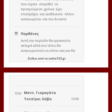
Ζώδια
από το
zodia123.gr