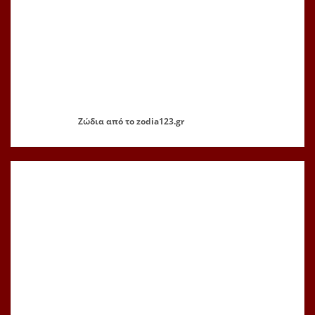
Ζώδια
από το
zodia123.gr