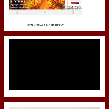
Τα
πρωτοσέλιδα
των
εφημερίδων