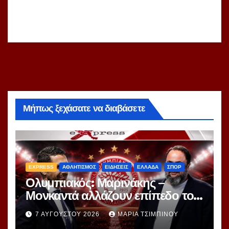
Μήπως ξεχάσατε να διαβάσετε
EXPRESS
ΑΘΛΗΤΙΣΜΟΣ
ΕΙΔΗΣΕΙΣ
ΕΛΛΑΔΑ
ΣΠΟΡ
Ολυμπιακός: Μαρινάκης –
Μονκαντά αλλάζουν επίπεδο το
μεταγραφικό παιχνίδι – Ο
7 ΑΥΓΟΎΣΤΟΥ 2026
ΜΑΡΊΑ ΤΣΙΜΠΙΝΟΎ
«εγκέφαλος» της Μίλαν πιάνει