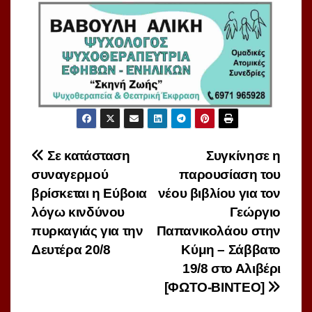
Πλοήγηση
Σε κατάσταση
Συγκίνησε η
συναγερμού
παρουσίαση του
άρθρων
βρίσκεται η Εύβοια
νέου βιβλίου για τον
λόγω κινδύνου
Γεώργιο
πυρκαγιάς για την
Παπανικολάου στην
Δευτέρα 20/8
Κύμη – Σάββατο
19/8 στο Αλιβέρι
[ΦΩΤΟ-ΒΙΝΤΕΟ]