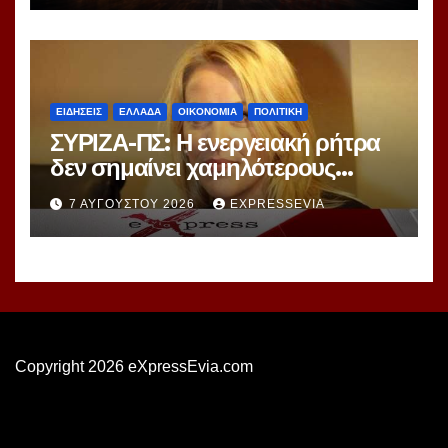
ΕΙΔΗΣΕΙΣ
ΕΛΛΑΔΑ
ΟΙΚΟΝΟΜΙΑ
ΠΟΛΙΤΙΚΗ
ΣΥΡΙΖΑ-ΠΣ: Η ενεργειακή ρήτρα
δεν σημαίνει χαμηλότερους
λογαριασμούς ούτε σβήνει 7
7 ΑΥΓΟΎΣΤΟΥ 2026
EXPRESSEVIA
χρόνια ενεργειακής ακρίβειας
Copyright 2026 eXpressEvia.com