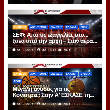
δουλειά
EXPRESS
ΑΘΛΗΤΙΣΜΟΣ
ΕΙΔΗΣΕΙΣ
ΕΛΛΑΔΑ
ΣΠΟΡ
ΣΕΦ: Από τις εξαγγελίες στο…
ξανά από την αρχή – Στον αέρα
ο διαγωνισμός των 24,8 εκατ.
ΑΥΓ 7, 2026
ΜΑΡΊΑ ΤΣΙΜΠΙΝΟΎ
EXPRESS
ΑΘΛΗΤΙΣΜΟΣ
ΕΙΔΗΣΕΙΣ
ΕΛΛΑΔΑ
ΕΥΒΟΙΑ
ΣΠΟΡ
Μεγάλη άνοδος για τις
Κονίστρες: Στην Α’ ΕΣΚΑΣΕ τη
νέα σεζόν – Αυτές είναι οι 12
ΑΥΓ 7, 2026
ΜΑΡΊΑ ΤΣΙΜΠΙΝΟΎ
ομάδες!