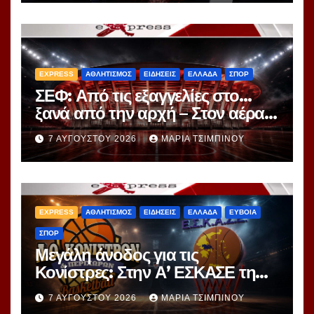
δουλειά
EXPRESS
ΑΘΛΗΤΙΣΜΟΣ
ΕΙΔΗΣΕΙΣ
ΕΛΛΑΔΑ
ΣΠΟΡ
ΣΕΦ: Από τις εξαγγελίες στο…
ξανά από την αρχή – Στον αέρα ο
διαγωνισμός των 24,8 εκατ.
7 ΑΥΓΟΎΣΤΟΥ 2026
ΜΑΡΊΑ ΤΣΙΜΠΙΝΟΎ
EXPRESS
ΑΘΛΗΤΙΣΜΟΣ
ΕΙΔΗΣΕΙΣ
ΕΛΛΑΔΑ
ΕΥΒΟΙΑ
ΣΠΟΡ
Μεγάλη άνοδος για τις
Κονίστρες: Στην Α’ ΕΣΚΑΣΕ τη
νέα σεζόν – Αυτές είναι οι 12
7 ΑΥΓΟΎΣΤΟΥ 2026
ΜΑΡΊΑ ΤΣΙΜΠΙΝΟΎ
ομάδες!