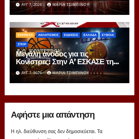
ο διαγωνισμός των 24,8 εκατ.
ΑΥΓ 7, 2026
ΜΑΡΊΑ ΤΣΙΜΠΙΝΟΎ
EXPRESS
ΑΘΛΗΤΙΣΜΟΣ
ΕΙΔΗΣΕΙΣ
ΕΛΛΑΔΑ
ΕΥΒΟΙΑ
ΣΠΟΡ
Μεγάλη άνοδος για τις
Κονίστρες: Στην Α’ ΕΣΚΑΣΕ τη
νέα σεζόν – Αυτές είναι οι 12
ΑΥΓ 7, 2026
ΜΑΡΊΑ ΤΣΙΜΠΙΝΟΎ
ομάδες!
Αφήστε μια απάντηση
Η ηλ. διεύθυνση σας δεν δημοσιεύεται.
Τα