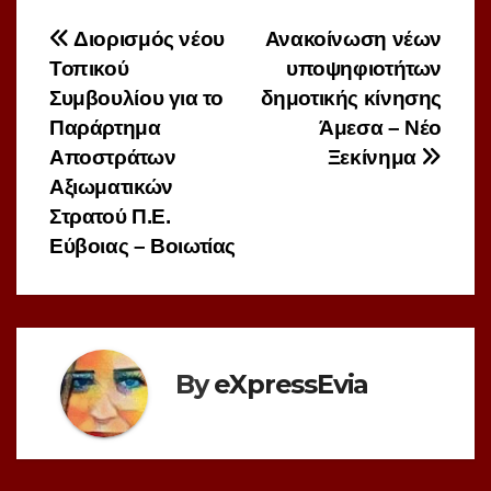
Πλοήγηση
Διορισμός νέου
Ανακοίνωση νέων
Τοπικού
υποψηφιοτήτων
άρθρων
Συμβουλίου για το
δημοτικής κίνησης
Παράρτημα
Άμεσα – Νέο
Αποστράτων
Ξεκίνημα
Αξιωματικών
Στρατού Π.Ε.
Εύβοιας – Βοιωτίας
By
eXpressEvia