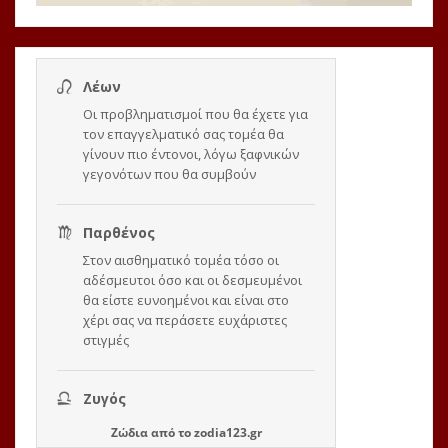
Ζώδια
από το
zodia123.gr