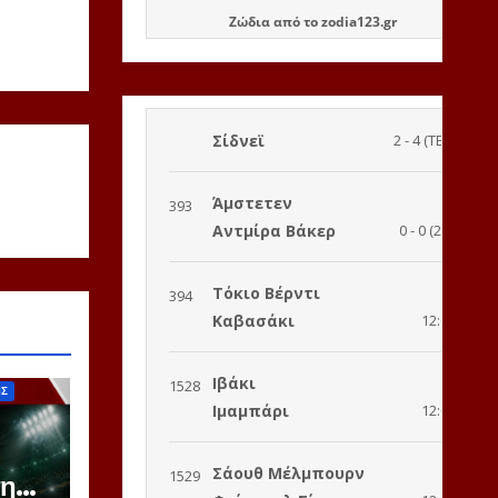
Ζώδια
από το
zodia123.gr
ΙΣ
την