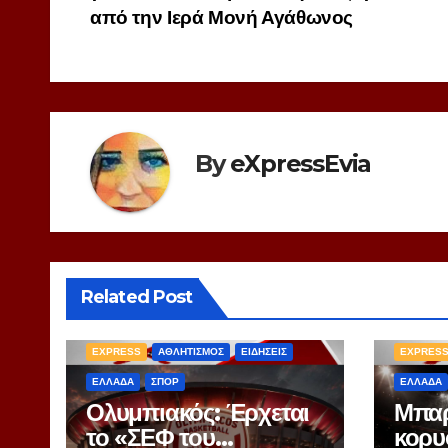
άρθρων
από την Ιερά Μονή Αγάθωνος
By
eXpressEvia
Related Post
EXPRESS
ΑΘΛΗΤΙΣΜΟΣ
ΕΙΔΗΣΕΙΣ
EXPRES
ΕΛΛΑΔΑ
ΣΠΟΡ
ΕΛΛΑΔΑ
Ολυμπιακός: Έρχεται
Μπαρ
το «ΣΕΦ του
κορυ