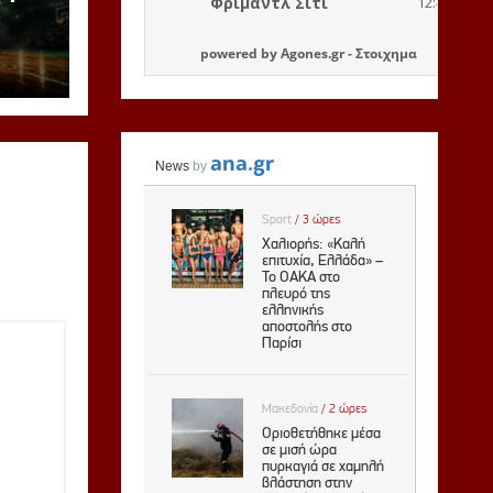
ανοί
ινη
powered by
Agones.gr
-
Στοιχημα