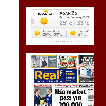
πρόγνωση καιρού από το k24.net