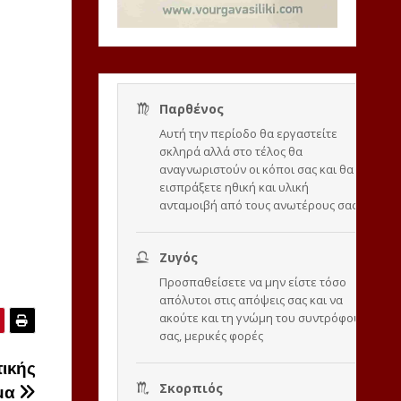
ικής
ημα