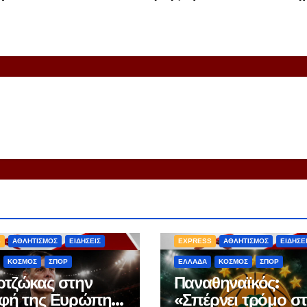
S
ΑΘΛΗΤΙΣΜΟΣ
ΕΙΔΗΣΕΙΣ
EXPRESS
ΑΘΛΗΤΙΣΜΟΣ
ΕΙΔΗΣΕ
ΚΟΣΜΟΣ
ΣΠΟΡ
ΕΛΛΑΔΑ
ΚΟΣΜΟΣ
ΣΠΟΡ
τζώκας στην
Παναθηναϊκός:
φή της Ευρώπης
«Σπέρνει τρόμο σ