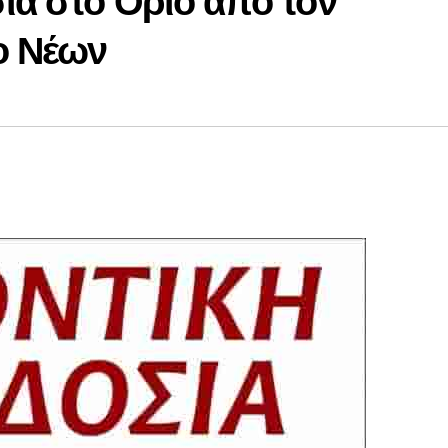
ία στο Οριό από τον
ο Νέων