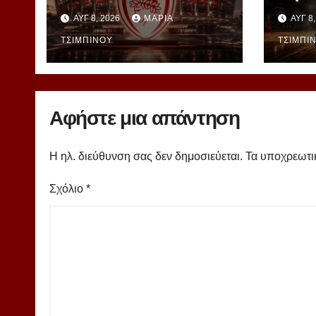
μέλλοντος» – Στη ΔΕΘ
– Πά
ΑΥΓ 8, 2026
ΜΑΡΊΑ
ΑΥΓ 8
αποκαλύπτεται το
Γιασι
μεγάλο project
ΤΣΙΜΠΙΝΟΎ
Ομπρ
ΤΣΙΜΠΙ
40ετίας
powe
Αφήστε μια απάντηση
Η ηλ. διεύθυνση σας δεν δημοσιεύεται.
Τα υποχρεωτι
Σχόλιο
*