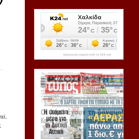
ν
πρόγνωση καιρού από το k24.net
εί,
ς