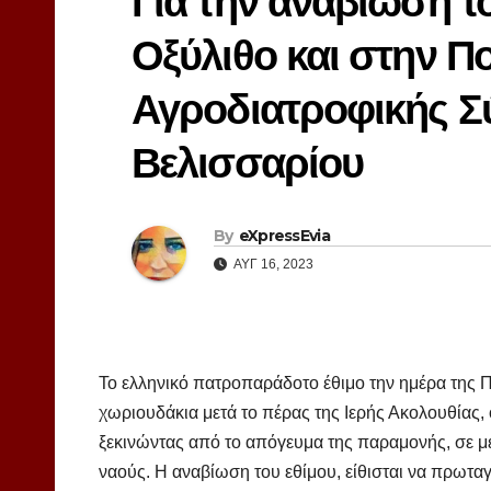
Για την αναβίωση τ
Οξύλιθο και στην Π
Αγροδιατροφικής Σ
Βελισσαρίου
By
eXpressEvia
ΑΥΓ 16, 2023
Το ελληνικό πατροπαράδοτο έθιμο την ημέρα της Π
χωριουδάκια μετά το πέρας της Ιερής Ακολουθίας, οι
ξεκινώντας από το απόγευμα της παραμονής, σε μ
ναούς. Η αναβίωση του εθίμου, είθισται να πρωταγ