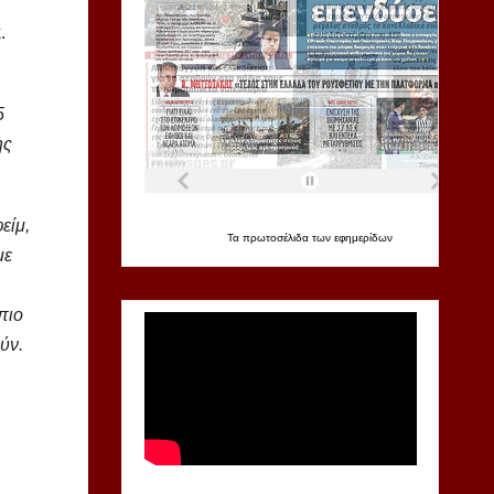
.
5
ης
είμ,
Τα
πρωτοσέλιδα
των
εφημερίδων
με
πιο
ύν.