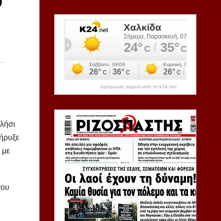
υ
πρόγνωση καιρού από το k24.net
λήσι
κήρυξε
 με
του