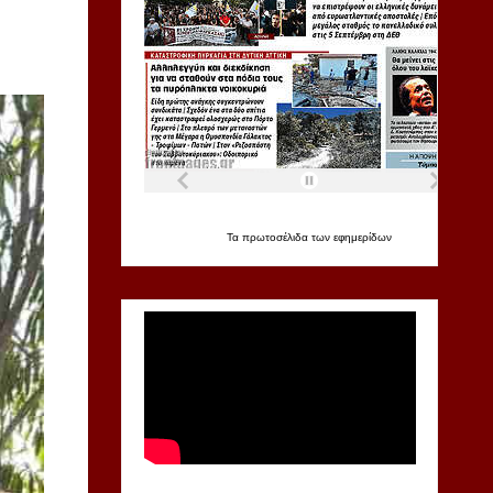
Τα
πρωτοσέλιδα
των
εφημερίδων