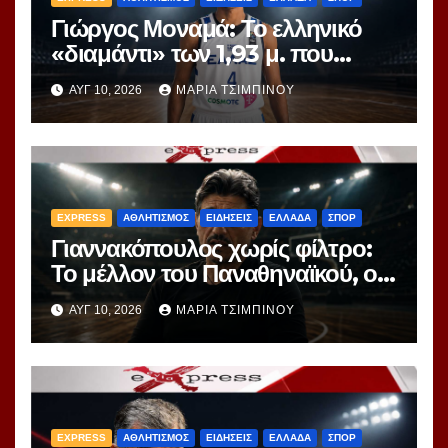
Γιώργος Μοναμά: Το ελληνικό
«διαμάντι» των 1,93 μ. που
ξεχωρίζει στο EuroBasket U16
ΑΥΓ 10, 2026
ΜΑΡΊΑ ΤΣΙΜΠΙΝΟΎ
EXPRESS
ΑΘΛΗΤΙΣΜΟΣ
ΕΙΔΗΣΕΙΣ
ΕΛΛΑΔΑ
ΣΠΟΡ
Γιαννακόπουλος χωρίς φίλτρο:
Το μέλλον του Παναθηναϊκού, ο
Ομπράντοβιτς, ο Γιόκιτς και η
ΑΥΓ 10, 2026
ΜΑΡΊΑ ΤΣΙΜΠΙΝΟΎ
παραδοχή για Μποντιρόγκα
EXPRESS
ΑΘΛΗΤΙΣΜΟΣ
ΕΙΔΗΣΕΙΣ
ΕΛΛΑΔΑ
ΣΠΟΡ