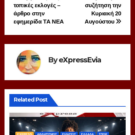
τοπικές εκλογές –
συζήτηση την
άρθρο στην
Κυριακή 20
εφημερίδα ΤΑ ΝΕΑ
Αυγούστου
By
eXpressEvia
Related Post
EXPRESS
ΑΘΛΗΤΙΣΜΟΣ
ΕΙΔΗΣΕΙΣ
ΕΛΛΑΔΑ
ΣΠΟΡ