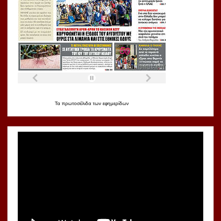
Τα
πρωτοσέλιδα
των
εφημερίδων