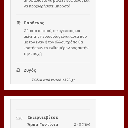
Ζώδια
από το
zodia123.gr