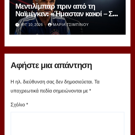
Μεντιλίμπαρ πριν από τη
Ναϊμέγκεν: «Ήμασταν κακοί – Στη
ρεβάνς μετρά μόνο η νίκη»
ΑΥΓ 10, 2026
ΜΑΡΊΑ ΤΣΙΜΠΙΝΟΎ
Αφήστε μια απάντηση
Η ηλ. διεύθυνση σας δεν δημοσιεύεται.
Τα
υποχρεωτικά πεδία σημειώνονται με
*
Σχόλιο
*