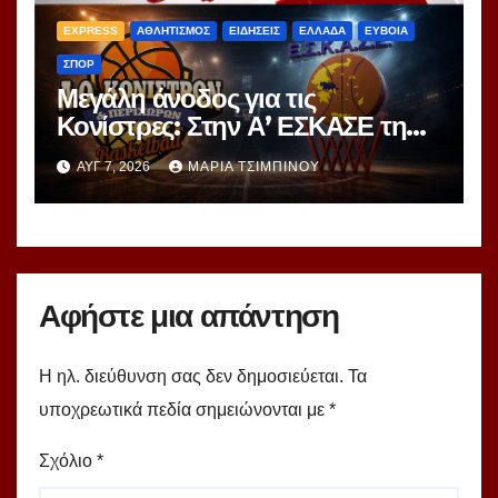
EXPRESS
ΑΘΛΗΤΙΣΜΟΣ
ΕΙΔΗΣΕΙΣ
ΕΛΛΑΔΑ
ΕΥΒΟΙΑ
ΣΠΟΡ
Μεγάλη άνοδος για τις
Κονίστρες: Στην Α’ ΕΣΚΑΣΕ τη
νέα σεζόν – Αυτές είναι οι 12
ΑΥΓ 7, 2026
ΜΑΡΊΑ ΤΣΙΜΠΙΝΟΎ
ομάδες!
Αφήστε μια απάντηση
Η ηλ. διεύθυνση σας δεν δημοσιεύεται.
Τα
υποχρεωτικά πεδία σημειώνονται με
*
Σχόλιο
*