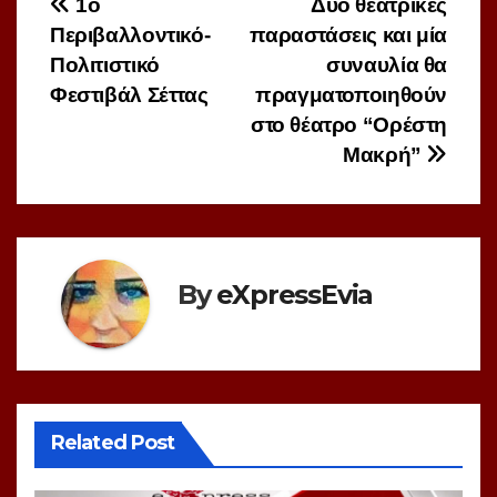
Πλοήγηση
1ο
Δύο θεατρικές
Περιβαλλοντικό-
παραστάσεις και μία
άρθρων
Πολιτιστικό
συναυλία θα
Φεστιβάλ Σέττας
πραγματοποιηθούν
στο θέατρο “Ορέστη
Μακρή”
By
eXpressEvia
Related Post