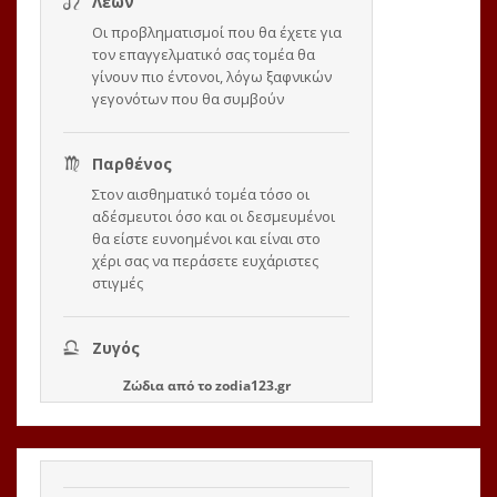
Ζώδια
από το
zodia123.gr