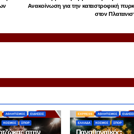
των
Ανακοίνωση για την καταστροφική πυρ
στον Πλατανι
S
ΑΘΛΗΤΙΣΜΟΣ
ΕΙΔΗΣΕΙΣ
EXPRESS
ΑΘΛΗΤΙΣΜΟΣ
ΕΙΔΗΣΕ
ΚΟΣΜΟΣ
ΣΠΟΡ
ΕΛΛΑΔΑ
ΚΟΣΜΟΣ
ΣΠΟΡ
τζώκας στην
Παναθηναϊκός: