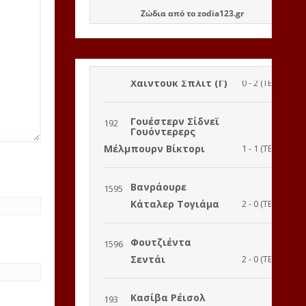
Ζώδια
από το
zodia123.gr