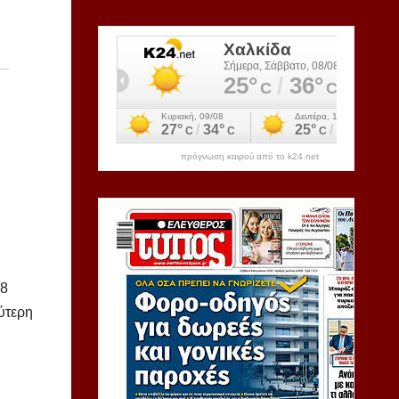
πρόγνωση καιρού από το k24.net
18
ύτερη