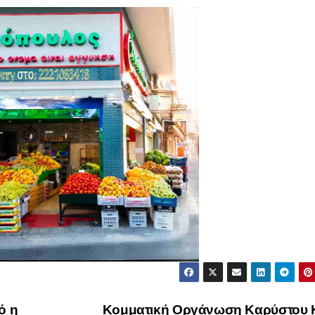
ό η
Κομματική Οργάνωση Καρύστου 