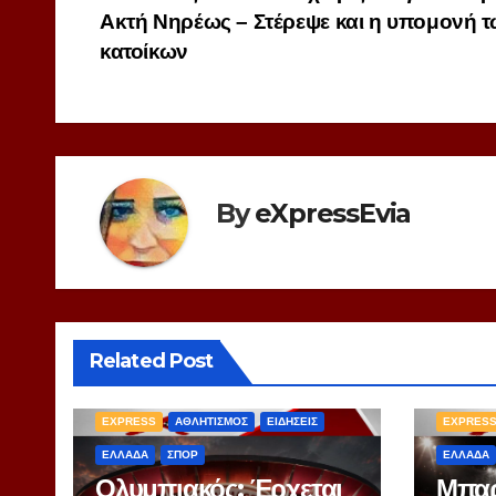
Ακτή Νηρέως – Στέρεψε και η υπομονή 
άρθρων
κατοίκων
By
eXpressEvia
Related Post
EXPRESS
ΑΘΛΗΤΙΣΜΟΣ
ΕΙΔΗΣΕΙΣ
EXPRES
ΕΛΛΑΔΑ
ΣΠΟΡ
ΕΛΛΑΔΑ
Ολυμπιακός: Έρχεται
Μπαρ