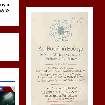
καγιά
στό
ΙΣ