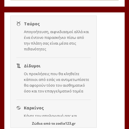
Ζώδια
από το
zodia123.gr