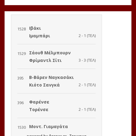
powered by
Agones.gr
-
Στοιχημα