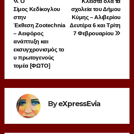
Πλοήγηση
O
Κλειστά όλα τα
Σίμος Κεδίκογλου
σχολεία του Δήμου
άρθρων
στην
Κύμης – Αλιβερίου
Έκθεση Zootechnia
Δευτέρα 6 και Τρίτη
– Αειφόρος
7 Φεβρουαρίου
ανάπτυξη και
εκσυγχρονισμός το
υ πρωτογενούς
τομέα [ΦΩΤΟ]
By
eXpressEvia