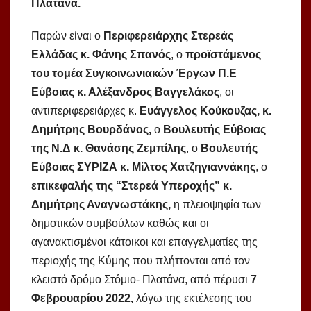
Πλατάνα.
Παρών είναι ο
Περιφερειάρχης Στερεάς
Ελλάδας κ. Φάνης Σπανός
, ο
προϊστάμενος
του τομέα Συγκοινωνιακών Έργων Π.Ε
Εύβοιας κ. Αλέξανδρος Βαγγελάκος
, οι
αντιπεριφερειάρχες κ.
Ευάγγελος Κούκουζας, κ.
Δημήτρης Βουρδάνος,
ο
Βουλευτής Εύβοιας
της Ν.Δ κ. Θανάσης Ζεμπίλης
, ο
Βουλευτής
Εύβοιας ΣΥΡΙΖΑ κ. Μίλτος Χατζηγιαννάκης
, ο
επικεφαλής της “Στερεά Υπεροχής” κ.
Δημήτρης Αναγνωστάκης,
η πλειοψηφία των
δημοτικών συμβούλων καθώς και οι
αγανακτισμένοι κάτοικοι και επαγγελματίες της
περιοχής της Κύμης που πλήττονται από τον
κλειστό δρόμο Στόμιο- Πλατάνα, από πέρυσι
7
Φεβρουαρίου 2022,
λόγω της εκτέλεσης του