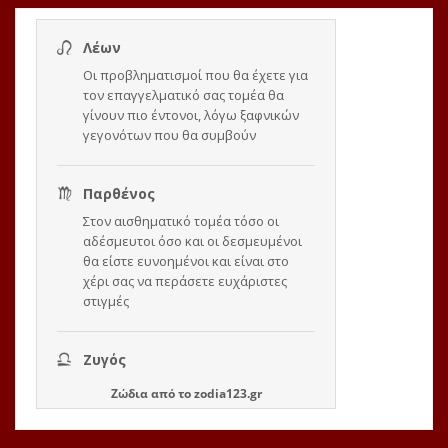
Ζώδια
από το
zodia123.gr