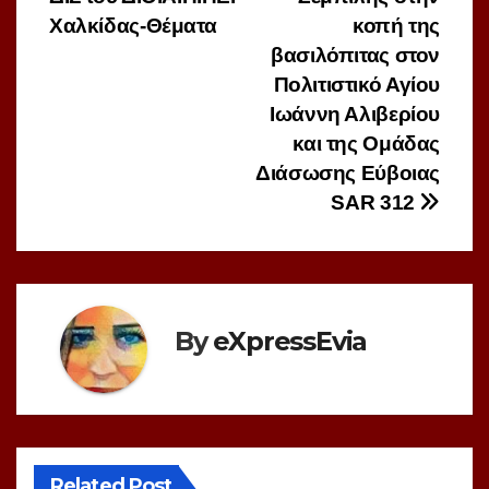
άρθρων
Χαλκίδας-Θέματα
κοπή της
βασιλόπιτας στον
Πολιτιστικό Αγίου
Ιωάννη Αλιβερίου
και της Ομάδας
Διάσωσης Εύβοιας
SAR 312
By
eXpressEvia
Related Post