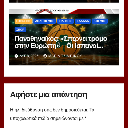
ranking!
EXPRESS
ΑΘΛΗΤΙΣΜΟΣ
ΕΙΔΗΣΕΙΣ
ΕΛΛΑΔΑ
ΚΟΣΜΟΣ
ΣΠΟΡ
Παναθηναϊκός: «Σπέρνει τρόμο
στην Ευρώπη» – Οι Ισπανοί
βλέπουν μια πράσινη
ΑΥΓ 8, 2026
ΜΑΡΊΑ ΤΣΙΜΠΙΝΟΎ
υπερομάδα!
Αφήστε μια απάντηση
Η ηλ. διεύθυνση σας δεν δημοσιεύεται.
Τα
υποχρεωτικά πεδία σημειώνονται με
*