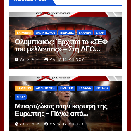
EXPRESS
ΑΘΛΗΤΙΣΜΟΣ
ΕΙΔΗΣΕΙΣ
ΕΛΛΑΔΑ
ΣΠΟΡ
Ολυμπιακός: Έρχεται το «ΣΕΦ
του μέλλοντος» – Στη ΔΕΘ
αποκαλύπτεται το μεγάλο
ΑΥΓ 8, 2026
ΜΑΡΊΑ ΤΣΙΜΠΙΝΟΎ
project 40ετίας
EXPRESS
ΑΘΛΗΤΙΣΜΟΣ
ΕΙΔΗΣΕΙΣ
ΕΛΛΑΔΑ
ΚΟΣΜΟΣ
ΣΠΟΡ
Μπαρτζώκας στην κορυφή της
Ευρώπης – Πάνω από
Γιασικεβίτσιους και
ΑΥΓ 8, 2026
ΜΑΡΊΑ ΤΣΙΜΠΙΝΟΎ
Ομπράντοβιτς στο power