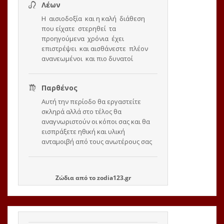
Ζώδια
από το
zodia123.gr