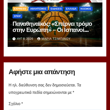
EXPRESS
ΑΘΛΗΤΙΣΜΟΣ
ΕΙΔΗΣΕΙΣ
ΕΛΛΑΔΑ
ΚΟΣΜΟΣ
ΣΠΟΡ
Παναθηναϊκός: «Σπέρνει τρόμο
στην Ευρώπη» – Οι Ισπανοί
βλέπουν μια πράσινη
ΑΥΓ 8, 2026
ΜΑΡΊΑ ΤΣΙΜΠΙΝΟΎ
υπερομάδα!
Αφήστε μια απάντηση
Η ηλ. διεύθυνση σας δεν δημοσιεύεται.
Τα
υποχρεωτικά πεδία σημειώνονται με
*
Σχόλιο
*