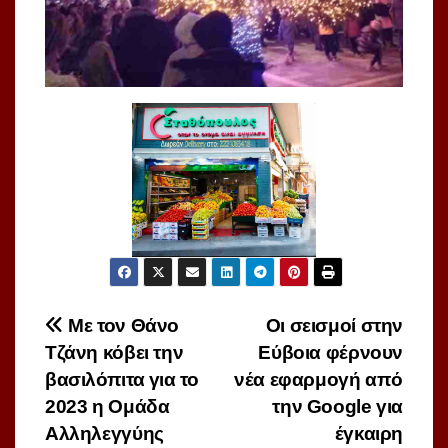
Πλοήγηση
Με τον Θάνο
Οι σεισμοί στην
Τζάνη κόβει την
Εύβοια φέρνουν
άρθρων
βασιλόπιτα για το
νέα εφαρμογή από
2023 η Ομάδα
την Google για
Αλληλεγγύης
έγκαιρη