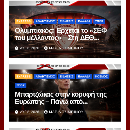
EXPRESS
ΑΘΛΗΤΙΣΜΟΣ
ΕΙΔΗΣΕΙΣ
ΕΛΛΑΔΑ
ΣΠΟΡ
Ολυμπιακός: Έρχεται το «ΣΕΦ
του μέλλοντος» – Στη ΔΕΘ
αποκαλύπτεται το μεγάλο
ΑΥΓ 8, 2026
ΜΑΡΊΑ ΤΣΙΜΠΙΝΟΎ
project 40ετίας
EXPRESS
ΑΘΛΗΤΙΣΜΟΣ
ΕΙΔΗΣΕΙΣ
ΕΛΛΑΔΑ
ΚΟΣΜΟΣ
ΣΠΟΡ
Μπαρτζώκας στην κορυφή της
Ευρώπης – Πάνω από
Γιασικεβίτσιους και
ΑΥΓ 8, 2026
ΜΑΡΊΑ ΤΣΙΜΠΙΝΟΎ
Ομπράντοβιτς στο power
ranking!