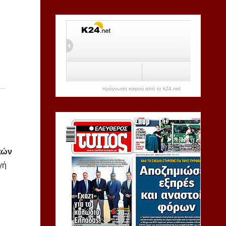
πρόγνωση καιρού από το k24.net
κών
γή