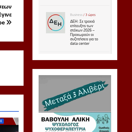
σεων
έγινε
ope
ΙΣ