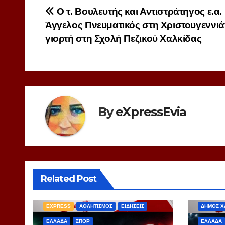
Πλοήγηση
Ο τ. Βουλευτής και Αντιστράτηγος ε.α.
Άγγελος Πνευματικός στη Χριστουγεννιά
άρθρων
γιορτή στη Σχολή Πεζικού Χαλκίδας
By
eXpressEvia
Related Post
EXPRES
EXPRESS
ΑΘΛΗΤΙΣΜΟΣ
ΕΙΔΗΣΕΙΣ
ΔΗΜΟΣ Χ
ΕΛΛΑΔΑ
ΣΠΟΡ
ΕΛΛΑΔΑ