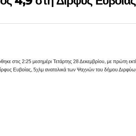
ός 4,9 στη Δίρφυς Ευβοίας
θηκε στις 2:25 μεσημέρι Τετάρτης 28 Δεκεμβρίου, με πρώτη εκ
 Δίρφυς Ευβοίας, 5χλμ ανατολικά των Ψαχνών του δήμου Διρφύω