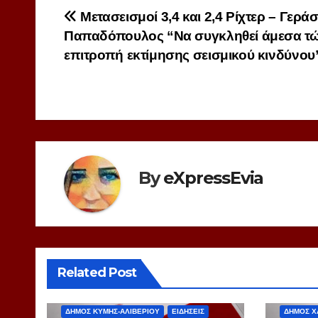
Πλοήγηση
Μετασεισμοί 3,4 και 2,4 Ρίχτερ – Γερά
Παπαδόπουλος “Να συγκληθεί άμεσα τ
άρθρων
επιτροπή εκτίμησης σεισμικού κινδύνου
By
eXpressEvia
Related Post
EXPRESS
ΑΘΛΗΤΙΣΜΟΣ
EXPRES
ΔΗΜΟΣ ΚΥΜΗΣ-ΑΛΙΒΕΡΙΟΥ
ΕΙΔΗΣΕΙΣ
ΔΗΜΟΣ Χ