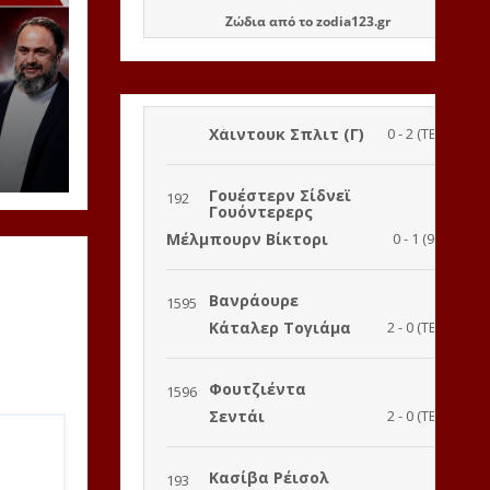
Ζώδια
από το
zodia123.gr
υν
ίδι
ης
ειά