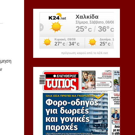
πρόγνωση καιρού από το k24.net
τίμηση
ν