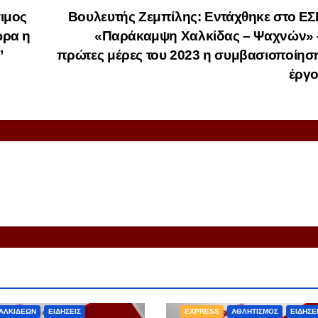
σιμος
Βουλευτής Ζεμπίλης: Εντάχθηκε στο Ε
ώρα η
«Παράκαμψη Χαλκίδας – Ψαχνών» –
”
πρώτες μέρες του 2023 η συμβασιοποίησ
έργ
S
ΑΘΛΗΤΙΣΜΟΣ
ΑΛΚΙΔΕΩΝ
ΕΙΔΗΣΕΙΣ
EXPRESS
ΑΘΛΗΤΙΣΜΟΣ
ΕΙΔΗΣΕ