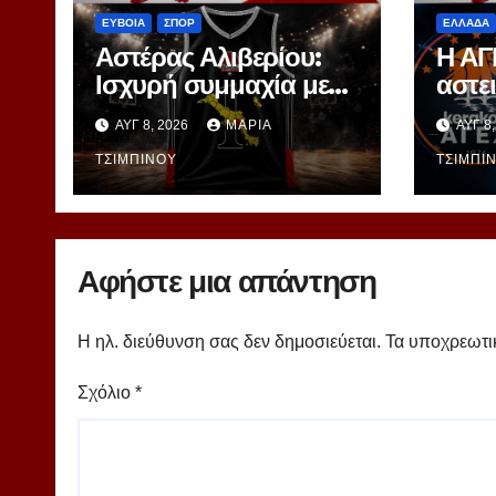
ΕΥΒΟΙΑ
ΣΠΟΡ
ΕΛΛΑΔΑ
Αστέρας Αλιβερίου:
Η ΑΓ
Ισχυρή συμμαχία με
αστει
τον Δήμο για τη
στη 
ΑΥΓ 8, 2026
ΜΑΡΊΑ
ΑΥΓ 8
μεγάλη πρόκληση της
Χορν
National League 1
ΤΣΙΜΠΙΝΟΎ
ΤΣΙΜΠΙ
Αφήστε μια απάντηση
Η ηλ. διεύθυνση σας δεν δημοσιεύεται.
Τα υποχρεωτι
Σχόλιο
*