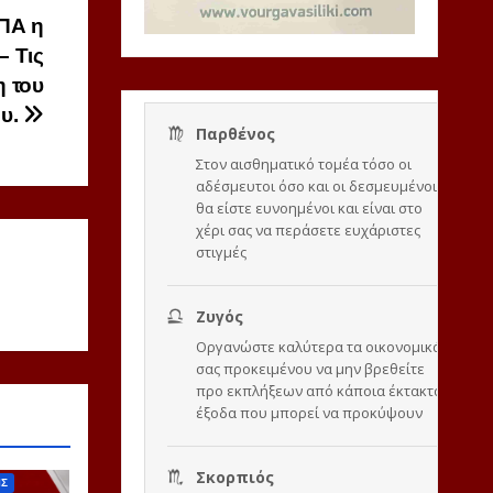
ΣΠΑ η
 Τις
η του
ου.
ΙΣ