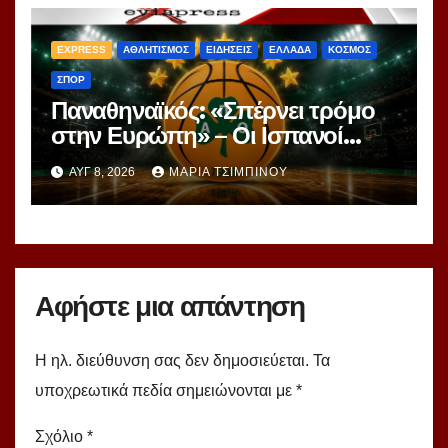
EXPRESS
ΑΘΛΗΤΙΣΜΟΣ
ΕΙΔΗΣΕΙΣ
ΕΛΛΑΔΑ
ΚΟΣΜΟΣ
ΣΠΟΡ
Παναθηναϊκός: «Σπέρνει τρόμο
στην Ευρώπη» – Οι Ισπανοί
βλέπουν μια πράσινη
ΑΥΓ 8, 2026
ΜΑΡΊΑ ΤΣΙΜΠΙΝΟΎ
υπερομάδα!
Αφήστε μια απάντηση
Η ηλ. διεύθυνση σας δεν δημοσιεύεται.
Τα
υποχρεωτικά πεδία σημειώνονται με
*
Σχόλιο
*