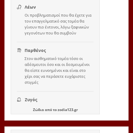
Ζώδια
από το
zodia123.gr