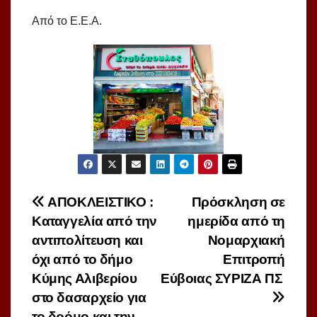
Από το Ε.Ε.Α.
Πλοήγηση
ΑΠΟΚΛΕΙΣΤΙΚΟ :
Πρόσκληση σε
Καταγγελία από την
ημερίδα από τη
άρθρων
αντιπολίτευση και
Νομαρχιακή
όχι από το δήμο
Επιτροπή
Κύμης Αλιβερίου
Εύβοιας ΣΥΡΙΖΑ ΠΣ
στο δασαρχείο για
το δρόμο και την