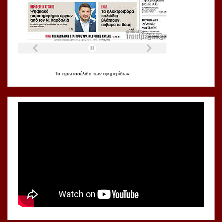
Τα
πρωτοσέλιδα
των
εφημερίδων