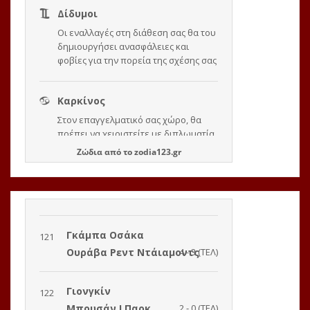
Ζώδια
από το
zodia123.gr