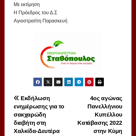
Με εκτίμηση
Η Πρόεδρος του Δ.Σ
Αγιοστρατίτη Παρασκευή
Πλοήγηση
Εκδήλωση
4ος αγώνας
ενημέρωσης για το
Πανελλήνιου
άρθρων
σακχαρώδη
Κυπέλλου
διαβήτη στη
Κατάβασης 2022
Χαλκίδα-Δευτέρα
στην Κύμη