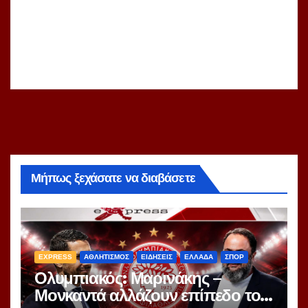
Μήπως ξεχάσατε να διαβάσετε
EXPRESS
ΑΘΛΗΤΙΣΜΟΣ
ΕΙΔΗΣΕΙΣ
ΕΛΛΑΔΑ
ΣΠΟΡ
Ολυμπιακός: Μαρινάκης –
Μονκαντά αλλάζουν επίπεδο το