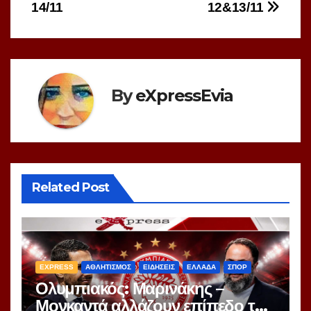
14/11
12&13/11
By
eXpressEvia
Related Post
EXPRESS
ΑΘΛΗΤΙΣΜΟΣ
ΕΙΔΗΣΕΙΣ
ΕΛΛΑΔΑ
ΣΠΟΡ
Ολυμπιακός: Μαρινάκης –
Μονκαντά αλλάζουν επίπεδο το