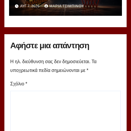
νέα σεζόν – Αυτές είναι οι 12
ΑΥΓ 7, 2026
ΜΑΡΊΑ ΤΣΙΜΠΙΝΟΎ
ομάδες!
Αφήστε μια απάντηση
Η ηλ. διεύθυνση σας δεν δημοσιεύεται.
Τα
υποχρεωτικά πεδία σημειώνονται με
*
Σχόλιο
*