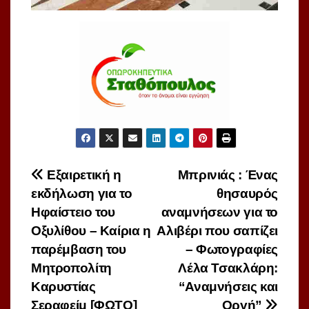
Πλοήγηση
Εξαιρετική η
Μπρινιάς : Ένας
εκδήλωση για το
θησαυρός
άρθρων
Ηφαίστειο του
αναμνήσεων για το
Οξυλίθου – Καίρια η
Αλιβέρι που σαπίζει
παρέμβαση του
– Φωτογραφίες
Μητροπολίτη
Λέλα Τσακλάρη:
Καρυστίας
“Αναμνήσεις και
Σεραφείμ [ΦΩΤΟ]
Οργή”