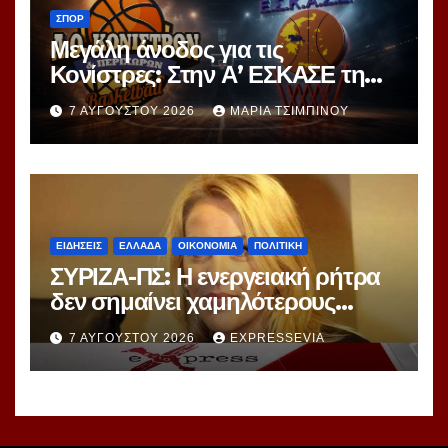
ΣΠΟΡ
Μεγάλη άνοδος για τις
Κονίστρες: Στην Α’ ΕΣΚΑΣΕ τη
νέα σεζόν – Αυτές είναι οι 12
7 ΑΥΓΟΎΣΤΟΥ 2026
ΜΑΡΊΑ ΤΣΙΜΠΙΝΟΎ
ομάδες!
ΕΙΔΗΣΕΙΣ
ΕΛΛΑΔΑ
ΟΙΚΟΝΟΜΙΑ
ΠΟΛΙΤΙΚΗ
ΣΥΡΙΖΑ-ΠΣ: Η ενεργειακή ρήτρα
δεν σημαίνει χαμηλότερους
λογαριασμούς ούτε σβήνει 7
7 ΑΥΓΟΎΣΤΟΥ 2026
EXPRESSEVIA
χρόνια ενεργειακής ακρίβειας