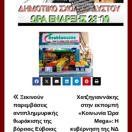
Πλοήγηση
Ξεκινούν
Χατζηγιαννάκης
παρεμβάσεις
στην εκπομπή
άρθρων
αντιπλημμυρικής
«Κοινωνία Ώρα
θωράκισης της
Mega»: Η
βόρειας Εύβοιας
κυβέρνηση της ΝΔ