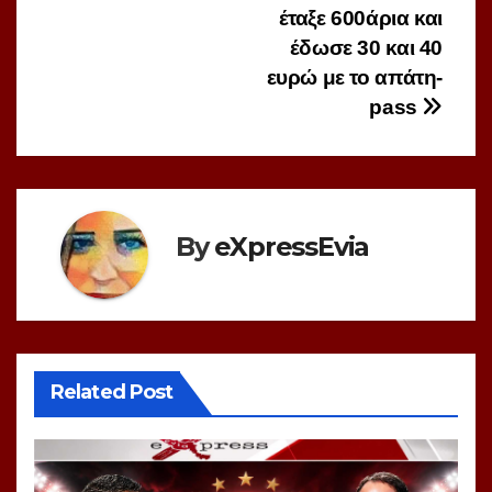
έταξε 600άρια και
έδωσε 30 και 40
ευρώ με το απάτη-
pass
By
eXpressEvia
Related Post