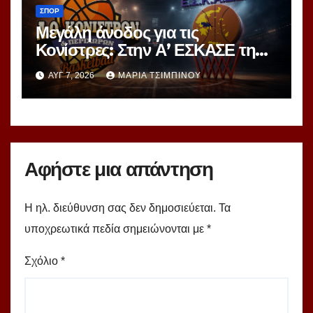
ΣΠΟΡ
Μεγάλη άνοδος για τις
Κονίστρες: Στην Α’ ΕΣΚΑΣΕ τη
νέα σεζόν – Αυτές είναι οι 12
ΑΥΓ 7, 2026
ΜΑΡΊΑ ΤΣΙΜΠΙΝΟΎ
ομάδες!
Αφήστε μια απάντηση
Η ηλ. διεύθυνση σας δεν δημοσιεύεται.
Τα
υποχρεωτικά πεδία σημειώνονται με
*
Σχόλιο
*