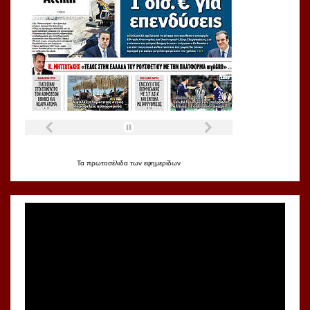
Τα
πρωτοσέλιδα
των
εφημερίδων