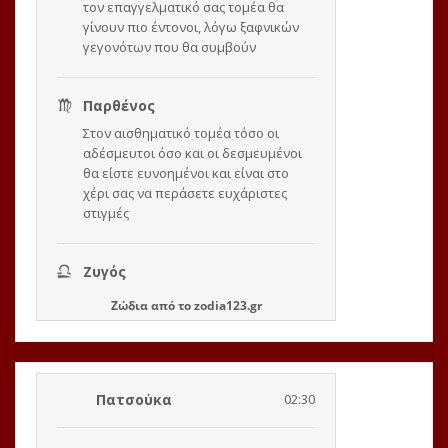
Ζώδια
από το
zodia123.gr