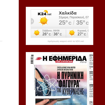
πρόγνωση καιρού από το k24.net