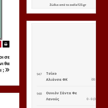
Ζώδια
από το
zodia123.gr
οι σε
νι θα
ι ;