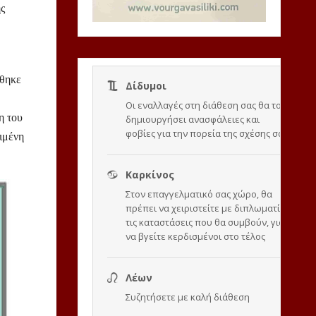
ς
φθηκε
η του
ιμένη