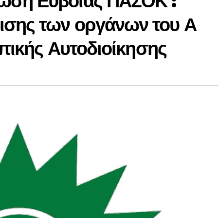
ωση Εύβοιας ΠΑΣΟΚ :
σης των οργάνων του Α
οπικής Αυτοδιοίκησης