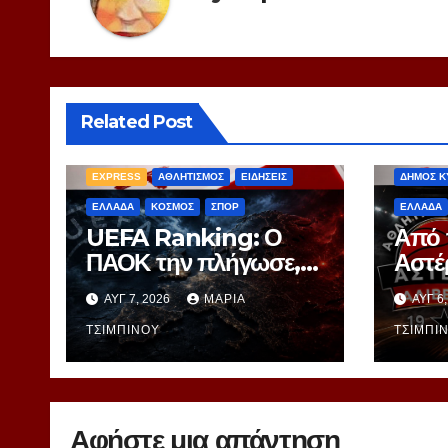
Related Post
EXPRES
EXPRESS
ΑΘΛΗΤΙΣΜΟΣ
ΕΙΔΗΣΕΙΣ
ΔΗΜΟΣ Κ
ΕΛΛΑΔΑ
ΚΟΣΜΟΣ
ΣΠΟΡ
ΕΛΛΑΔΑ
UEFA Ranking: Ο
Από 
ΠΑΟΚ την πλήγωσε,
Αστέ
οι αντίπαλοι την
Ένα 
ΑΥΓ 7, 2026
ΜΑΡΊΑ
ΑΥΓ 6
τιμώρησαν – Ξεφεύγει
στα 
η 10η θέση για την
ΤΣΙΜΠΙΝΟΎ
ΤΣΙΜΠΙ
Ελλάδα
Αφήστε μια απάντηση