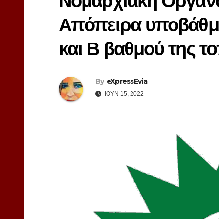
Νομαρχιακή Οργάν
Απόπειρα υποβάθμι
και Β βαθμού της τ
By
eXpressEvia
ΙΟΎΝ 15, 2022