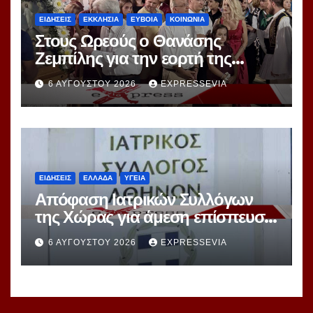
ΕΙΔΗΣΕΙΣ
ΕΚΚΛΗΣΙΑ
ΕΥΒΟΙΑ
ΚΟΙΝΩΝΙΑ
Στους Ωρεούς ο Θανάσης
Ζεμπίλης για την εορτή της
Μεταμορφώσεως Σωτήρος
6 ΑΥΓΟΎΣΤΟΥ 2026
EXPRESSEVIA
ΕΙΔΗΣΕΙΣ
ΕΛΛΑΔΑ
ΥΓΕΙΑ
Απόφαση Ιατρικών Συλλόγων
της Χώρας για άμεση επίσπευση
Διαδικασιών Εκλογών
6 ΑΥΓΟΎΣΤΟΥ 2026
EXPRESSEVIA