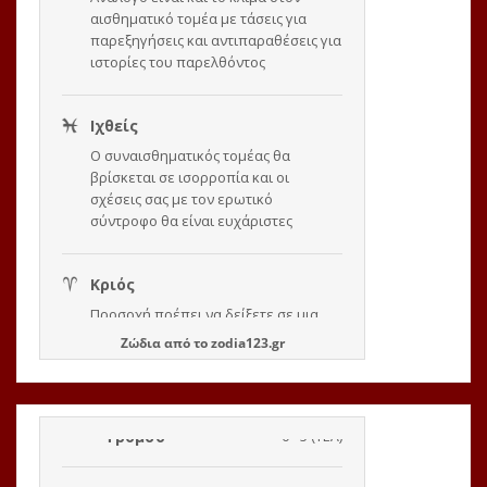
Ζώδια
από το
zodia123.gr