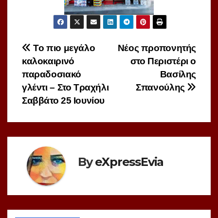
Πλοήγηση
Το πιο μεγάλο
Νέος προπονητής
καλοκαιρινό
στο Περιστέρι ο
άρθρων
παραδοσιακό
Βασίλης
γλέντι – Στο Τραχήλι
Σπανούλης
Σαββάτο 25 Ιουνίου
By
eXpressEvia