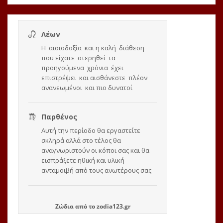
Ζώδια
από το
zodia123.gr