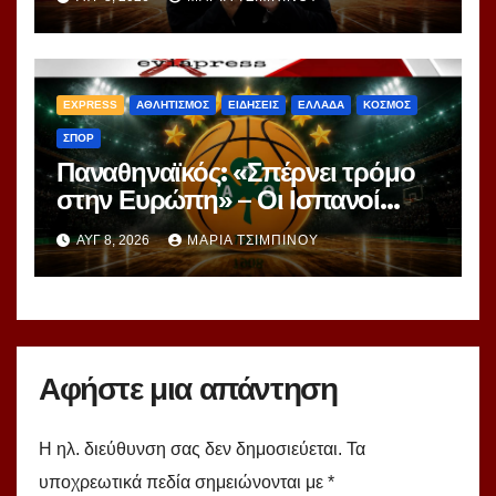
Ομπράντοβιτς στο power
ranking!
EXPRESS
ΑΘΛΗΤΙΣΜΟΣ
ΕΙΔΗΣΕΙΣ
ΕΛΛΑΔΑ
ΚΟΣΜΟΣ
ΣΠΟΡ
Παναθηναϊκός: «Σπέρνει τρόμο
στην Ευρώπη» – Οι Ισπανοί
βλέπουν μια πράσινη
ΑΥΓ 8, 2026
ΜΑΡΊΑ ΤΣΙΜΠΙΝΟΎ
υπερομάδα!
Αφήστε μια απάντηση
Η ηλ. διεύθυνση σας δεν δημοσιεύεται.
Τα
υποχρεωτικά πεδία σημειώνονται με
*