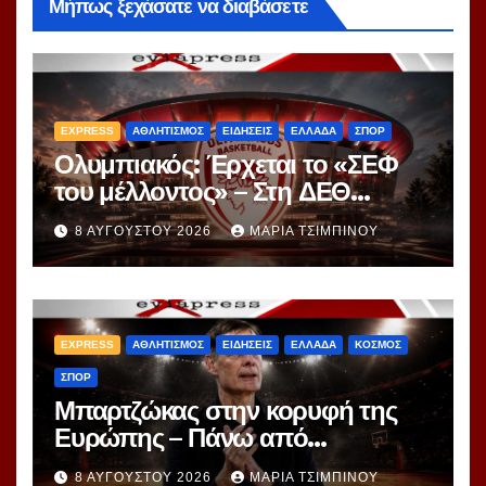
Μήπως ξεχάσατε να διαβάσετε
EXPRESS
ΑΘΛΗΤΙΣΜΟΣ
ΕΙΔΗΣΕΙΣ
ΕΛΛΑΔΑ
ΣΠΟΡ
Ολυμπιακός: Έρχεται το «ΣΕΦ
του μέλλοντος» – Στη ΔΕΘ
αποκαλύπτεται το μεγάλο
8 ΑΥΓΟΎΣΤΟΥ 2026
ΜΑΡΊΑ ΤΣΙΜΠΙΝΟΎ
project 40ετίας
EXPRESS
ΑΘΛΗΤΙΣΜΟΣ
ΕΙΔΗΣΕΙΣ
ΕΛΛΑΔΑ
ΚΟΣΜΟΣ
ΣΠΟΡ
Μπαρτζώκας στην κορυφή της
Ευρώπης – Πάνω από
Γιασικεβίτσιους και
8 ΑΥΓΟΎΣΤΟΥ 2026
ΜΑΡΊΑ ΤΣΙΜΠΙΝΟΎ