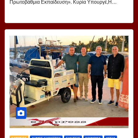
Πρωτοβάθμια Εκπαίδευση». Κυρία Υπουργέ,Η…