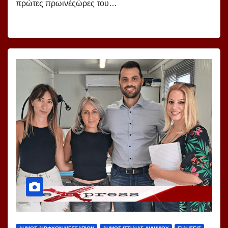
πρώτες πρωινέςώρες του…